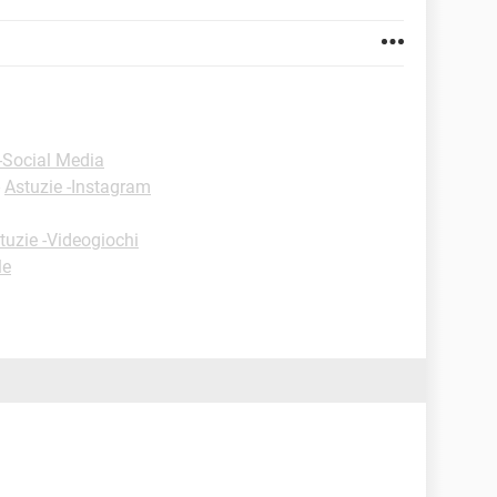
-Social Media
-
Astuzie -Instagram
tuzie -Videogiochi
le