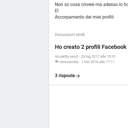
Non so cosa crivere ma adesso io h
El
Accorpamento dei miei profili
Discussioni simili
Ho creato 2 profili Faceboo
nicoletta venzi
-
28 lug 2017 alle 10:31
teresamilia
-
1 feb 2018 alle 17:11
3 risposte