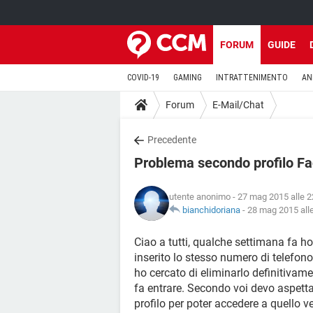
FORUM
GUIDE
COVID-19
GAMING
INTRATTENIMENTO
AN
Forum
E-Mail/Chat
Precedente
Problema secondo profilo F
utente anonimo
- 27 mag 2015 alle 2
bianchidoriana
-
28 mag 2015 all
Ciao a tutti, qualche settimana fa h
inserito lo stesso numero di telefono
ho cercato di eliminarlo definitivam
fa entrare. Secondo voi devo aspettar
profilo per poter accedere a quello v