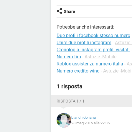
Share
Potrebbe anche interessarti:
Due profili facebook stesso numero
Unire due profili instagram
-
Astuzie 
Cronologia instagram profili visitati
Numero tim
-
Astuzie -Mobile
Roblox assistenza numero italia
-
As
Numero credito wind
-
Astuzie -Mobi
1 risposta
RISPOSTA 1 / 1
bianchidoriana
28 mag 2015 alle 22:35