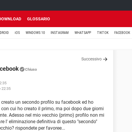
DOWNLOAD
GLOSSARIO
DROID
iOS
WINDOWS 10
INSTAGRAM
WHATSAPP
TIKTOK
FACEBOOK
Successivo
acebook
Chiuso
2:35
e 22:35
o creato un secondo profilo su facebook ed ho
 con cui ho creato il primo, ma poi dopo due giorni
ente. Adesso nel mio vecchio (primo) profilo non mi
e l' eliminazione definitiva di questo "secondo"
ecchio? rispondete per favoree...