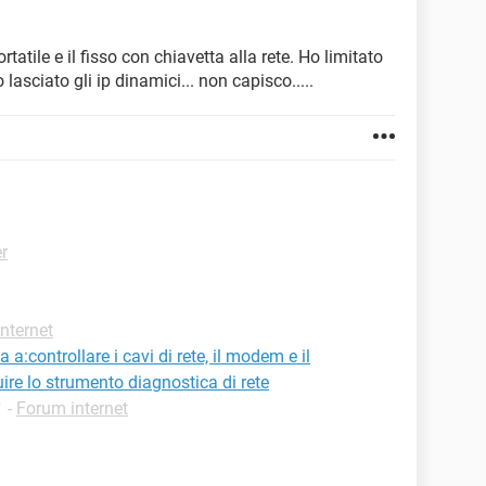
tatile e il fisso con chiavetta alla rete. Ho limitato
 lasciato gli ip dinamici... non capisco.....
r
nternet
:controllare i cavi di rete, il modem e il
guire lo strumento diagnostica di rete
✓
-
Forum internet