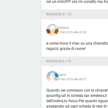
sei un mito!!!!!! ora mi conetto ma ho u
RISPOSTA 5 / 15
batzanz
5 feb 2015 alle 22:52
e come trova il mac su una chiavett
ragazzi grazie di cuore!
RISPOSTA 6 / 15
guest
6 feb 2015 alle 00:21
Quando sei connesso con la chiavett
ipconfig/all In scheda lan wireless,i
dell'indirizzo fisico.Per quanto riguard
assegnato ad ogni scheda di rete di 