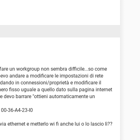
e fare un workgroup non sembra difficile...so come
devo andare a modificare le impostazioni di rete
dando in connessioni/proprietà e modificare il
mero fisso uguale a quello dato sulla pagina internet
e devo barrare "ottieni automaticamente un
o 00-36-A4-23-I0
ia ethernet e metterlo wi fi anche lui o lo lascio lì??