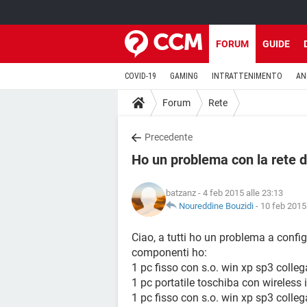
FORUM
GUIDE
COVID-19
GAMING
INTRATTENIMENTO
AN
Forum
Rete
Precedente
Ho un problema con la rete 
batzanz
- 4 feb 2015 alle 23:13
Noureddine Bouzidi
-
10 feb 2015 
Ciao, a tutti ho un problema a confi
componenti ho:
1 pc fisso con s.o. win xp sp3 coll
1 pc portatile toschiba con wireless
1 pc fisso con s.o. win xp sp3 colle