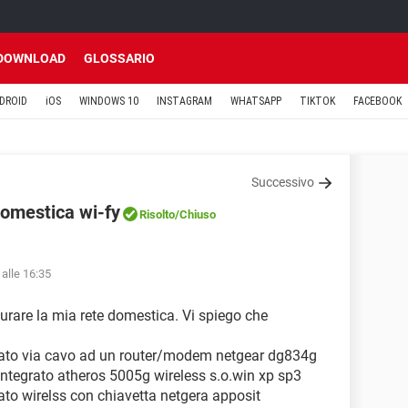
DOWNLOAD
GLOSSARIO
DROID
iOS
WINDOWS 10
INSTAGRAM
WHATSAPP
TIKTOK
FACEBOOK
Successivo
domestica wi-fy
Risolto
/Chiuso
alle 16:35
gurare la mia rete domestica. Vi spiego che
egato via cavo ad un router/modem netgear dg834g
 integrato atheros 5005g wireless s.o.win xp sp3
gato wirelss con chiavetta netgera apposit