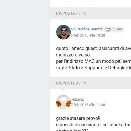
RISPOSTA 7 / 15
Noureddine Bouzidi
15.404
6 feb 2015 alle 10:38
quoto l'amico guest, assicurati di a
indirizzo diverso.
per l'indirizzo MAC un modo più semp
tray > Stato > Supporto > Dettagli > I
RISPOSTA 8 / 15
batzanz
7 feb 2015 alle 11:30
grazie stasera provo!!
è possibile che siano i cellulare a far