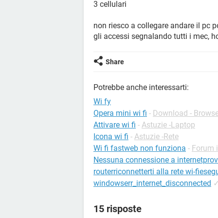
3 cellulari
non riesco a collegare andare il pc por
gli accessi segnalando tutti i mec, ho
Share
Potrebbe anche interessarti:
Wi fy
Opera mini wi fi
-
Download - Browse
Attivare wi fi
-
Astuzie -Laptop
Icona wi fi
-
Astuzie -Rete
Wi fi fastweb non funziona
-
Forum i
Nessuna connessione a internetprova a
routerriconnetterti alla rete wi-fiese
windowserr_internet_disconnected
15 risposte