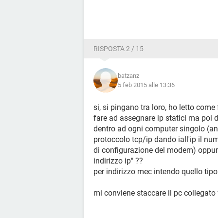
RISPOSTA 2 / 15
batzanz
5 feb 2015 alle 13:36
si, si pingano tra loro, ho letto com
fare ad assegnare ip statici ma poi 
dentro ad ogni computer singolo (an
protoccolo tcp/ip dando iall'ip il nu
di configurazione del modem) oppur
indirizzo ip" ??
per indirizzo mec intendo quello tip
mi conviene staccare il pc collegato v