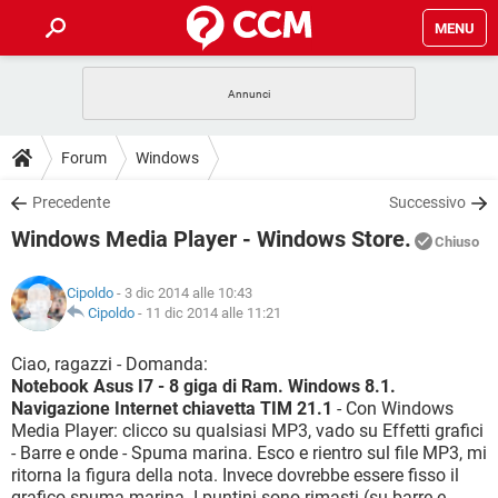
MENU
HOME
COVID-19
GAMING
GUIDE
Forum
Windows
INTRATTENIMENTO
ANDROID
COVID-19
GAMING
DOWNLOAD
Precedente
Successivo
iOS
WINDOWS 10
INTRATTENIMENTO
ANDROID
Windows Media Player - Windows Store.
INSTAGRAM
COVID-19
WHATSAPP
GAMING
Chiuso
FORUM
iOS
WINDOWS 10
TIKTOK
INTRATTENIMENTO
FACEBOOK
ANDROID
Cipoldo
- 3 dic 2014 alle 10:43
INSTAGRAM
COVID-19
WHATSAPP
GAMING
GLOSSARIO
Cipoldo
-
11 dic 2014 alle 11:21
HARDWARE
iOS
WINDOWS 10
TIKTOK
INTRATTENIMENTO
FACEBOOK
ANDROID
INSTAGRAM
COVID-19
WHATSAPP
GAMING
Ciao, ragazzi - Domanda:
HARDWARE
iOS
WINDOWS 10
Notebook Asus I7 - 8 giga di Ram. Windows 8.1.
TIKTOK
INTRATTENIMENTO
FACEBOOK
ANDROID
Navigazione Internet chiavetta TIM 21.1
- Con Windows
INSTAGRAM
WHATSAPP
Media Player: clicco su qualsiasi MP3, vado su Effetti grafici
HARDWARE
iOS
WINDOWS 10
TIKTOK
FACEBOOK
- Barre e onde - Spuma marina. Esco e rientro sul file MP3, mi
INSTAGRAM
WHATSAPP
ritorna la figura della nota. Invece dovrebbe essere fisso il
HARDWARE
grafico spuma marina. I puntini sono rimasti (su barre e