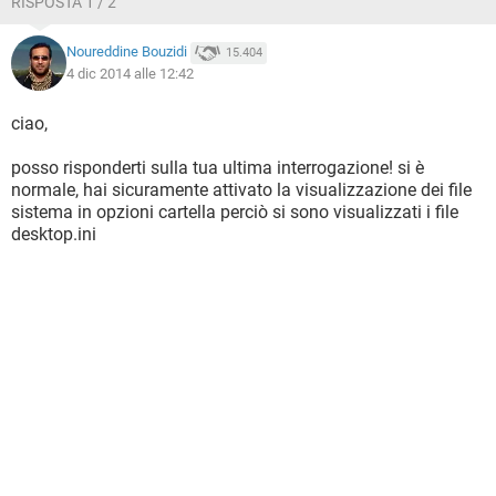
RISPOSTA 1 / 2
basso la cartella Esplora risorse si apre lentamente. Dopo un
pò meglio. Forse il sistema antivirus McAfee rallenta? Non
Noureddine Bouzidi
15.404
vorrei che tutto questo è un problema del sistema operativo
4 dic 2014 alle 12:42
Windows 8.1
Poi tutte queste icone che sono nate desktop.ini sul desktop
e in ogni cartellina. E' normale?
ciao,
posso risponderti sulla tua ultima interrogazione! si è
normale, hai sicuramente attivato la visualizzazione dei file
sistema in opzioni cartella perciò si sono visualizzati i file
desktop.ini