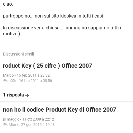
ciao,
purtroppo no... non sul sito kioskea in tutti i casi
la discussione verrà chiusa.... immagino sappiamo tutti i
motivi :)
Discussioni simili
roduct Key ( 25 cifre ) Office 2007
Marco
-
15 feb 2011 à 23:32
n00r
-
16 feb 2011 à 08:56
1 risposta
non ho il codice Product Key di Office 2007
jo maggio
-
11 ott 2009 à 22:12
Momi
-
27 gen 2015 à 10:48