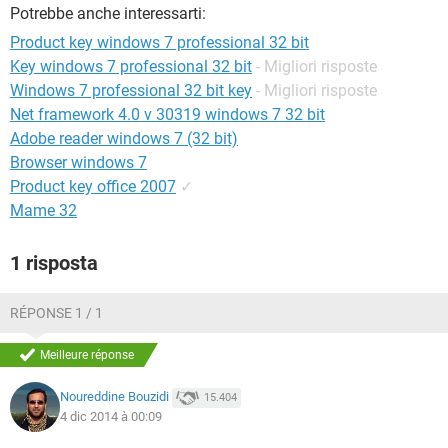
TIKTOK
FACEBOOK
Potrebbe anche interessarti:
Product key windows 7 professional 32 bit
HARDWARE
Key windows 7 professional 32 bit
- Migliori risposte
Windows 7 professional 32 bit key
- Migliori risposte
Net framework 4.0 v 30319 windows 7 32 bit
Adobe reader windows 7 (32 bit)
Browser windows 7
Product key office 2007
✓
Mame 32
1 risposta
RÉPONSE 1 / 1
Meilleure réponse
Noureddine Bouzidi
15.404
4 dic 2014 à 00:09