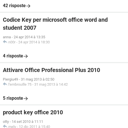
42 risposte
Codice Key per microsoft office word and
student 2007
anna
-
24 apr 2014 à 13:35
n00r
-
24 apr 2014 à 18:30
4 risposte
Attivare Office Professional Plus 2010
Piergiu49
-
31 mag 2013 à 02:50
l'embrouille 75
-
31 mag 2013 à 14:42
5 risposte
product key office 2010
otty
-
14 set 2010 à 11:11
mely
-
12 dic 2011 à 15:40