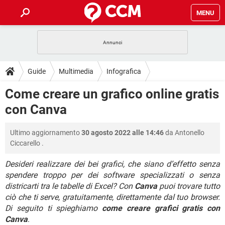
MENU
HOME
COVID-19
GAMING
GUIDE
Guide
Multimedia
Infografica
INTRATTENIMENTO
ANDROID
COVID-19
GAMING
DOWNLOAD
Come creare un grafico online gratis
iOS
WINDOWS 10
INTRATTENIMENTO
ANDROID
con Canva
INSTAGRAM
COVID-19
WHATSAPP
GAMING
FORUM
iOS
WINDOWS 10
TIKTOK
INTRATTENIMENTO
FACEBOOK
ANDROID
Ultimo aggiornamento
30 agosto 2022 alle 14:46
da
Antonello
INSTAGRAM
COVID-19
WHATSAPP
GAMING
GLOSSARIO
HARDWARE
iOS
Ciccarello
.
WINDOWS 10
TIKTOK
INTRATTENIMENTO
FACEBOOK
ANDROID
INSTAGRAM
COVID-19
WHATSAPP
GAMING
Desideri realizzare dei bei grafici, che siano d’effetto senza
HARDWARE
iOS
WINDOWS 10
spendere troppo per dei software specializzati o senza
TIKTOK
INTRATTENIMENTO
FACEBOOK
ANDROID
districarti tra le tabelle di Excel? Con
Canva
puoi trovare tutto
INSTAGRAM
WHATSAPP
HARDWARE
iOS
WINDOWS 10
ciò che ti serve, gratuitamente, direttamente dal tuo browser.
TIKTOK
FACEBOOK
Di seguito ti spieghiamo
come creare grafici gratis con
INSTAGRAM
WHATSAPP
Canva
.
HARDWARE