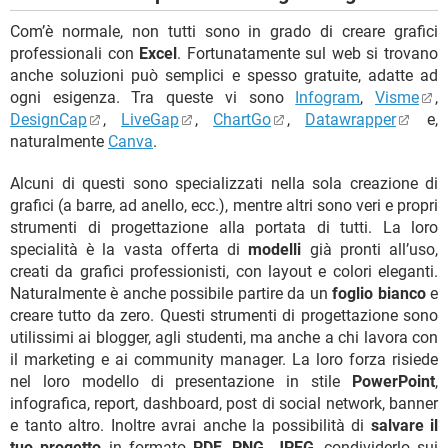
Com’è normale, non tutti sono in grado di creare grafici
professionali con
Excel
. Fortunatamente sul web si trovano
anche soluzioni può semplici e spesso gratuite, adatte ad
ogni esigenza. Tra queste vi sono
Infogram
,
Visme
,
DesignCap
,
LiveGap
,
ChartGo
,
Datawrapper
e,
naturalmente
Canva
.
Alcuni di questi sono specializzati nella sola creazione di
grafici (a barre, ad anello, ecc.), mentre altri sono veri e propri
strumenti di progettazione alla portata di tutti. La loro
specialità è la vasta offerta di
modelli
già pronti all’uso,
creati da grafici professionisti, con layout e colori eleganti.
Naturalmente è anche possibile partire da un
foglio bianco
e
creare tutto da zero. Questi strumenti di progettazione sono
utilissimi ai blogger, agli studenti, ma anche a chi lavora con
il marketing e ai community manager. La loro forza risiede
nel loro modello di presentazione in stile
PowerPoint
,
infografica, report, dashboard, post di social network, banner
e tanto altro. Inoltre avrai anche la possibilità di
salvare il
tuo progetto
in formato
PDF
,
PNG
,
JPEG
, condividerlo sui