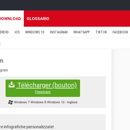
DOWNLOAD
GLOSSARIO
DROID
iOS
WINDOWS 10
INSTAGRAM
WHATSAPP
TIKTOK
FACEBOOK
am
ogram
Télécharger (bouton)
Freeware
Windows 7 Windows 8 Windows 10
-
Inglese
e infografiche personalizzate!