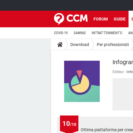
FORUM
GUIDE
COVID-19
GAMING
INTRATTENIMENTO
AN
Download
Per professionisti
Infogr
Editeur :
Inf
10
/10
Ottima piattaforma per crear