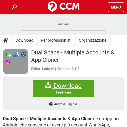
MENU
HOME
COVID-19
GAMING
GUIDE
Download
Per professionisti
Organizzazione
INTRATTENIMENTO
ANDROID
COVID-19
GAMING
DOWNLOAD
Dual Space - Multiple Accounts &
iOS
WINDOWS 10
INTRATTENIMENTO
ANDROID
App Cloner
INSTAGRAM
COVID-19
WHATSAPP
GAMING
FORUM
iOS
WINDOWS 10
Editor:
Ludashi
Versione:
3.1.2
TIKTOK
INTRATTENIMENTO
FACEBOOK
ANDROID
INSTAGRAM
COVID-19
WHATSAPP
GAMING
GLOSSARIO
HARDWARE
iOS
WINDOWS 10
Download
TIKTOK
INTRATTENIMENTO
FACEBOOK
ANDROID
INSTAGRAM
COVID-19
WHATSAPP
GAMING
Freeware
HARDWARE
iOS
WINDOWS 10
TIKTOK
INTRATTENIMENTO
FACEBOOK
ANDROID
Android
-
Inglese
INSTAGRAM
WHATSAPP
HARDWARE
iOS
WINDOWS 10
TIKTOK
FACEBOOK
Dual Space - Multiple Accounts & App Cloner
è un'app per
INSTAGRAM
WHATSAPP
HARDWARE
Android che consente di avere più account WhatsApp,