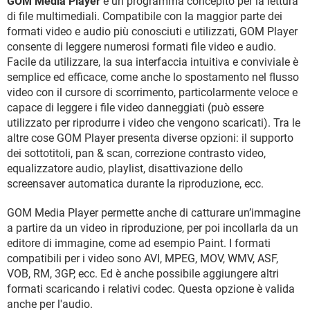
GOM Media Player
è un programma concepito per la lettura
TIKTOK
FACEBOOK
di file multimediali. Compatibile con la maggior parte dei
HARDWARE
formati video e audio più conosciuti e utilizzati, GOM Player
consente di leggere numerosi formati file video e audio.
Facile da utilizzare, la sua interfaccia intuitiva e conviviale è
semplice ed efficace, come anche lo spostamento nel flusso
video con il cursore di scorrimento, particolarmente veloce e
capace di leggere i file video danneggiati (può essere
utilizzato per riprodurre i video che vengono scaricati). Tra le
altre cose GOM Player presenta diverse opzioni: il supporto
dei sottotitoli, pan & scan, correzione contrasto video,
equalizzatore audio, playlist, disattivazione dello
screensaver automatica durante la riproduzione, ecc.
GOM Media Player permette anche di catturare un’immagine
a partire da un video in riproduzione, per poi incollarla da un
editore di immagine, come ad esempio Paint. I formati
compatibili per i video sono AVI, MPEG, MOV, WMV, ASF,
VOB, RM, 3GP, ecc. Ed è anche possibile aggiungere altri
formati scaricando i relativi codec. Questa opzione è valida
anche per l'audio.