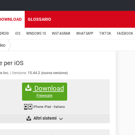
DOWNLOAD
GLOSSARIO
DROID
iOS
WINDOWS 10
INSTAGRAM
WHATSAPP
TIKTOK
FACEBOOK
deo
 per iOS
e Inc.
Versione:
15.44.2 (nuova versione)
Download
Freeware
iPhone iPad
-
Italiano
Altri sistemi