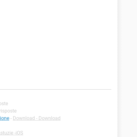
poste
 risposte
ione
-
Download - Download
stuzie -iOS