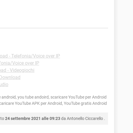
ad - Telefonia/Voice over IP
fonia/Voice over IP
ad - Videogiochi
 Download
udio
 android, you tube andoird, scaricare YouTube per Android
scaricare YouTube APK per Android, YouTube gratis Android
nto
24 settembre 2021 alle 09:23
da
Antonello Ciccarello
.