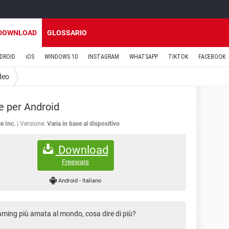
DOWNLOAD
GLOSSARIO
DROID
iOS
WINDOWS 10
INSTAGRAM
WHATSAPP
TIKTOK
FACEBOOK
deo
 per Android
e Inc.
Versione:
Varia in base al dispositivo
Download
Freeware
Android
-
Italiano
aming più amata al mondo, cosa dire di più?