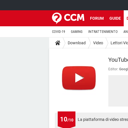
FORUM
GUIDE
COVID-19
GAMING
INTRATTENIMENTO
AN
Download
Video
Lettori Vi
YouTube
Editor:
Googl
10
La piattaforma di video stre
/10