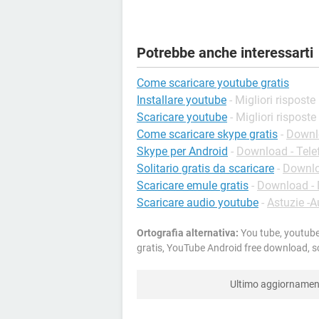
Potrebbe anche interessarti
Come scaricare youtube gratis
Installare youtube
- Migliori risposte
Scaricare youtube
- Migliori risposte
Come scaricare skype gratis
-
Downlo
Skype per Android
-
Download - Tele
Solitario gratis da scaricare
-
Downlo
Scaricare emule gratis
-
Download -
Scaricare audio youtube
-
Astuzie -A
Ortografia alternativa:
You tube, youtube
gratis, YouTube Android free download, 
Ultimo aggiorname