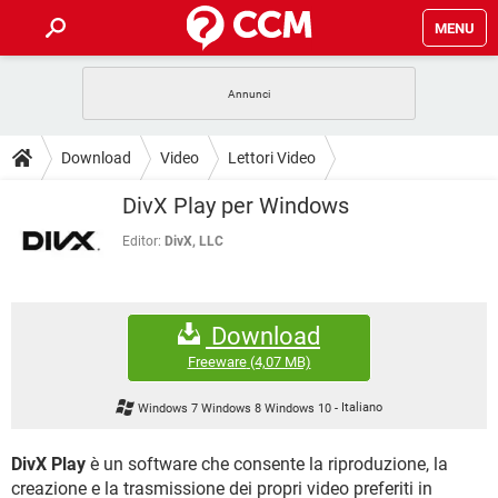
MENU
HOME
COVID-19
GAMING
GUIDE
Download
Video
Lettori Video
INTRATTENIMENTO
ANDROID
COVID-19
GAMING
DOWNLOAD
DivX Play per Windows
iOS
WINDOWS 10
INTRATTENIMENTO
ANDROID
INSTAGRAM
COVID-19
WHATSAPP
GAMING
Editor:
DivX, LLC
FORUM
iOS
WINDOWS 10
TIKTOK
INTRATTENIMENTO
FACEBOOK
ANDROID
INSTAGRAM
COVID-19
WHATSAPP
GAMING
GLOSSARIO
HARDWARE
iOS
WINDOWS 10
Download
TIKTOK
INTRATTENIMENTO
FACEBOOK
ANDROID
INSTAGRAM
COVID-19
WHATSAPP
GAMING
Freeware
(4,07 MB)
HARDWARE
iOS
WINDOWS 10
TIKTOK
INTRATTENIMENTO
FACEBOOK
ANDROID
Windows 7 Windows 8 Windows 10
-
Italiano
INSTAGRAM
WHATSAPP
HARDWARE
iOS
WINDOWS 10
TIKTOK
FACEBOOK
DivX Play
è un software che consente la riproduzione, la
INSTAGRAM
WHATSAPP
creazione e la trasmissione dei propri video preferiti in
HARDWARE