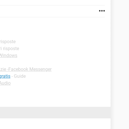
 risposte
ri risposte
-Windows
uzie -Facebook Messenger
ratis
- Guide
-Audio