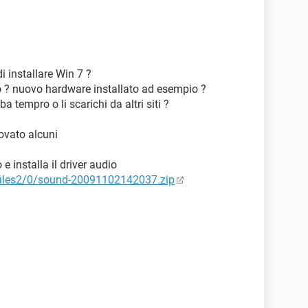
 installare Win 7 ?
o ? nuovo hardware installato ad esempio ?
iba tempro o li scarichi da altri siti ?
rovato alcuni
e installa il driver audio
d-files2/0/sound-20091102142037.zip