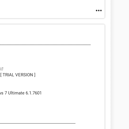
--------------------------------------------------------------------
t [ TRIAL VERSION ]
s 7 Ultimate 6.1.7601
---------------------------------------------------------------