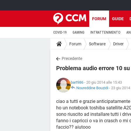
FORUM
GUIDE
COVID-19
GAMING
INTRATTENIMENTO
AN
Forum
Software
Driver
Precedente
Problema audio errore 10 su
bart986
- 20 giu 2014 alle 15:43
Noureddine Bouzidi
-
23 giu 2014 
ciao a tutti e grazie anticipatamente 
ho un notebook toshiba satellite A2
sono riuscito ad installare tutti i dr
fanno i capricci o va in crasch o mi
faccio?? aiutooo