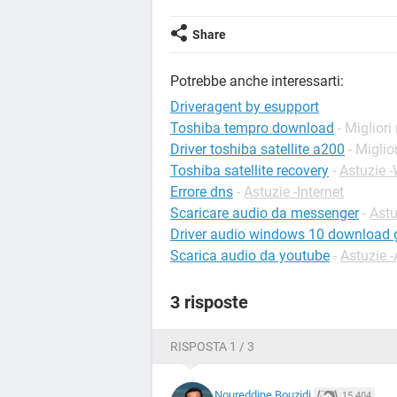
Share
Potrebbe anche interessarti:
Driveragent by esupport
Toshiba tempro download
- Migliori
Driver toshiba satellite a200
- Miglio
Toshiba satellite recovery
-
Astuzie 
Errore dns
-
Astuzie -Internet
Scaricare audio da messenger
-
Ast
Driver audio windows 10 download g
Scarica audio da youtube
-
Astuzie 
3 risposte
RISPOSTA 1 / 3
Noureddine Bouzidi
15.404