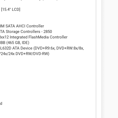
[15.4" LCD]
HBM SATA AHCI Controller
ATA Storage Controllers - 2850
Ixx12 Integrated FlashMedia Controller
B (465 GB, IDE)
-L632D ATA Device (DVD+R9:6x, DVD+RW:8x/8x,
x/24x/24x DVD+RW/DVD-RW)
ad