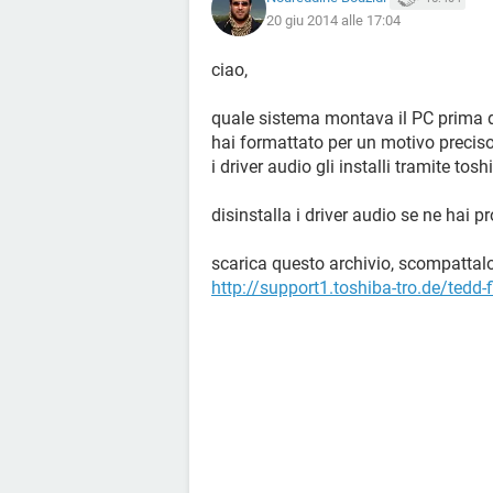
20 giu 2014 alle 17:04
ciao,
quale sistema montava il PC prima di
hai formattato per un motivo precis
i driver audio gli installi tramite tosh
disinstalla i driver audio se ne hai p
scarica questo archivio, scompattalo 
http://support1.toshiba-tro.de/ted