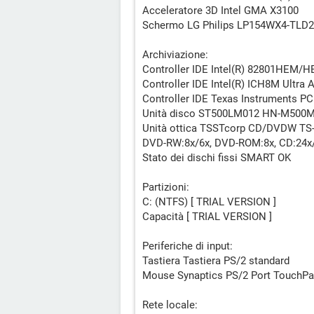
Acceleratore 3D Intel GMA X3100
Schermo LG Philips LP154WX4-TLD2 
Archiviazione:
Controller IDE Intel(R) 82801HEM/
Controller IDE Intel(R) ICH8M Ultra 
Controller IDE Texas Instruments PC
Unità disco ST500LM012 HN-M500MB
Unità ottica TSSTcorp CD/DVDW TS
DVD-RW:8x/6x, DVD-ROM:8x, CD:24
Stato dei dischi fissi SMART OK
Partizioni:
C: (NTFS) [ TRIAL VERSION ]
Capacità [ TRIAL VERSION ]
Periferiche di input:
Tastiera Tastiera PS/2 standard
Mouse Synaptics PS/2 Port TouchP
Rete locale: