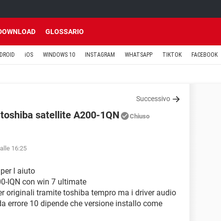
DOWNLOAD
GLOSSARIO
DROID
iOS
WINDOWS 10
INSTAGRAM
WHATSAPP
TIKTOK
FACEBOOK
Successivo
 toshiba satellite A200-1QN
Chiuso
alle 16:25
per l aiuto
00-IQN con win 7 ultimate
iver originali tramite toshiba tempro ma i driver audio
 da errore 10 dipende che versione installo come