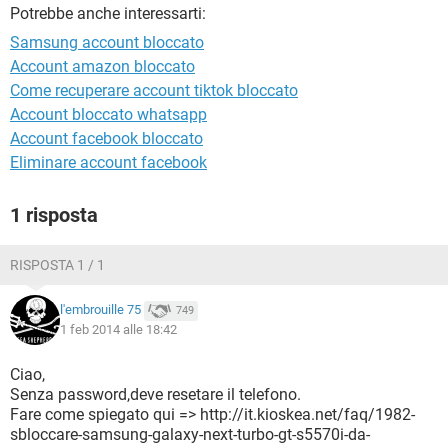
TIKTOK
FACEBOOK
Potrebbe anche interessarti:
Samsung account bloccato
HARDWARE
Account amazon bloccato
Come recuperare account tiktok bloccato
Account bloccato whatsapp
Account facebook bloccato
Eliminare account facebook
1 risposta
RISPOSTA 1 / 1
l'embrouille 75
749
1 feb 2014 alle 18:42
Ciao,
Senza password,deve resetare il telefono.
Fare come spiegato qui => http://it.kioskea.net/faq/1982-
sbloccare-samsung-galaxy-next-turbo-gt-s5570i-da-