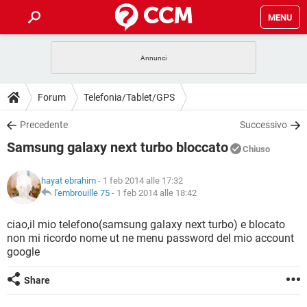
MENU
HOME
COVID-19
GAMING
GUIDE
Forum
Telefonia/Tablet/GPS
INTRATTENIMENTO
ANDROID
COVID-19
GAMING
DOWNLOAD
Precedente
Successivo
iOS
WINDOWS 10
INTRATTENIMENTO
ANDROID
Samsung galaxy next turbo bloccato
INSTAGRAM
COVID-19
WHATSAPP
GAMING
Chiuso
FORUM
iOS
WINDOWS 10
TIKTOK
INTRATTENIMENTO
FACEBOOK
ANDROID
hayat ebrahim
- 1 feb 2014 alle 17:32
INSTAGRAM
COVID-19
WHATSAPP
GAMING
GLOSSARIO
l'embrouille 75
-
1 feb 2014 alle 18:42
HARDWARE
iOS
WINDOWS 10
TIKTOK
INTRATTENIMENTO
FACEBOOK
ANDROID
INSTAGRAM
COVID-19
WHATSAPP
GAMING
ciao,il mio telefono(samsung galaxy next turbo) e blocato
HARDWARE
iOS
WINDOWS 10
non mi ricordo nome ut ne menu password del mio account
TIKTOK
INTRATTENIMENTO
FACEBOOK
ANDROID
google
INSTAGRAM
WHATSAPP
HARDWARE
iOS
WINDOWS 10
TIKTOK
FACEBOOK
Share
INSTAGRAM
WHATSAPP
HARDWARE