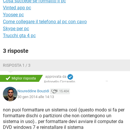
Cosa succede se formatto il pc
TIKTOK
FACEBOOK
Vinted app pc
HARDWARE
Yoosee pc
Come collegare il telefono al pc con cavo
Skype per pc
Trucchi gta 4 pc
3 risposte
RISPOSTA 1 / 3
approvata da
Miglior risposta
Antonello Ciccarello
Noureddine Bouzidi
15.404
30 gen 2014 alle 14:13
non puoi formattare un sistema così (questo modo si fa per
formattare dischi o partizioni che non contengono un
sistema in uso).. per formattare devi avviare il computer da
DVD windows 7 e reinstallare il sistema