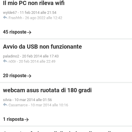
Il mio PC non rileva wifi
wylde67
-
11 feb 2014 alle 21:54
Frashhh
-
26 ago 2022 alle 12:42
45 risposte
Avvio da USB non funzionante
paladino2
-
20 feb 2014 alle 17:43
n00r
-
20 feb 2014 alle 22:49
20 risposte
webcam asus ruotata di 180 gradi
silvia
-
10 mar 2014 alle 01:56
Casamarce
-
10 mar 2014 alle 10:16
1 risposta