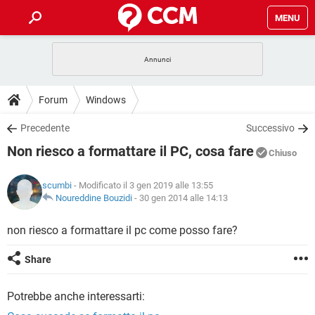
MENU
HOME
COVID-19
GAMING
GUIDE
Forum
Windows
INTRATTENIMENTO
ANDROID
COVID-19
GAMING
DOWNLOAD
Precedente
Successivo
iOS
WINDOWS 10
INTRATTENIMENTO
ANDROID
Non riesco a formattare il PC, cosa fare
INSTAGRAM
COVID-19
WHATSAPP
GAMING
Chiuso
FORUM
iOS
WINDOWS 10
TIKTOK
INTRATTENIMENTO
FACEBOOK
ANDROID
scumbi
- Modificato il 3 gen 2019 alle 13:55
INSTAGRAM
COVID-19
WHATSAPP
GAMING
GLOSSARIO
Noureddine Bouzidi
-
30 gen 2014 alle 14:13
HARDWARE
iOS
WINDOWS 10
TIKTOK
INTRATTENIMENTO
FACEBOOK
ANDROID
INSTAGRAM
COVID-19
WHATSAPP
GAMING
non riesco a formattare il pc come posso fare?
HARDWARE
iOS
WINDOWS 10
TIKTOK
INTRATTENIMENTO
FACEBOOK
ANDROID
Share
INSTAGRAM
WHATSAPP
HARDWARE
iOS
WINDOWS 10
TIKTOK
FACEBOOK
Potrebbe anche interessarti:
INSTAGRAM
WHATSAPP
HARDWARE