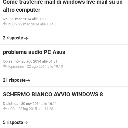
Come trasferire mail di windows live mail su un
altro computer
ivo
-
29 mag 2014 alle 09:39
n00r
-
29 mag 2014 alle 10:48
2 risposte
problema audio PC Asus
lopissimo
-
20 ago 2014 alle 01:31
lopissimo
-
22 ago 2014 alle 19:10
21 risposte
SCHERMO BIANCO AVVIO WINDOWS 8
Dialettica
-
30 nov 2014 alle 16:11
n00r
-
28 lug 2015 alle 14:28
5 risposte