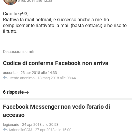
6 feb 2014 alle 12:38
Ciao luky93,
Riattiva la mail hotmail, è successo anche a me, ho
semplicemente riattivato la mail (basta entrarci) e ho risolto
il tutto.
Discussioni simili
Codice di conferma Facebook non arriva
assuntar
-
23 apr 2018 alle 14:33
utente anonimo
-
18 mag 2018 alle 08:44
6 risposte
Facebook Messenger non vedo l'orario di
accesso
legionario
-
24 apr 2018 alle 20:58
AntonelloCCM
-
27 apr 2018 alle 15:00