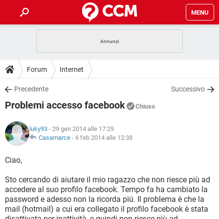
MENU
HOME
COVID-19
GAMING
GUIDE
Forum
Internet
INTRATTENIMENTO
ANDROID
COVID-19
GAMING
DOWNLOAD
Precedente
Successivo
iOS
WINDOWS 10
INTRATTENIMENTO
ANDROID
Problemi accesso facebook
INSTAGRAM
COVID-19
WHATSAPP
GAMING
Chiuso
FORUM
iOS
WINDOWS 10
TIKTOK
INTRATTENIMENTO
FACEBOOK
ANDROID
luky93
- 29 gen 2014 alle 17:29
INSTAGRAM
COVID-19
WHATSAPP
GAMING
GLOSSARIO
Casamarce
-
6 feb 2014 alle 12:38
HARDWARE
iOS
WINDOWS 10
TIKTOK
INTRATTENIMENTO
FACEBOOK
ANDROID
INSTAGRAM
COVID-19
WHATSAPP
GAMING
Ciao,
HARDWARE
iOS
WINDOWS 10
TIKTOK
INTRATTENIMENTO
FACEBOOK
ANDROID
Sto cercando di aiutare il mio ragazzo che non riesce più ad
INSTAGRAM
WHATSAPP
accedere al suo profilo facebook. Tempo fa ha cambiato la
HARDWARE
iOS
WINDOWS 10
TIKTOK
FACEBOOK
password e adesso non la ricorda piú. Il problema è che la
INSTAGRAM
WHATSAPP
mail (hotmail) a cui era collegato il profilo facebook è stata
HARDWARE
disattivata per inattività, e quindi non riesce più ad