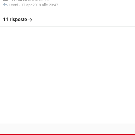
Leoni
-
17 apr 2019 alle 23:47
11 risposte