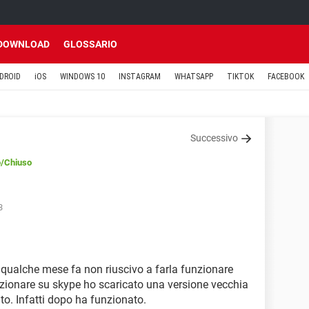
DOWNLOAD
GLOSSARIO
DROID
iOS
WINDOWS 10
INSTAGRAM
WHATSAPP
TIKTOK
FACEBOOK
Successivo
o
/Chiuso
3
qualche mese fa non riuscivo a farla funzionare
zionare su skype ho scaricato una versione vecchia
to. Infatti dopo ha funzionato.