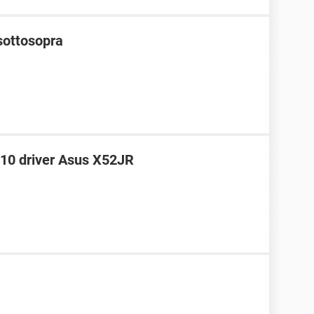
sottosopra
0 driver Asus X52JR