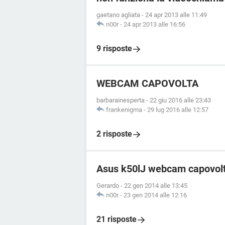
gaetano agliata
-
24 apr 2013 alle 11:49
n00r
-
24 apr 2013 alle 16:56
9 risposte
WEBCAM CAPOVOLTA
barbarainesperta
-
22 giu 2016 alle 23:43
frankenigma
-
29 lug 2016 alle 12:57
2 risposte
Asus k50lJ webcam capovol
Gerardo
-
22 gen 2014 alle 13:45
n00r
-
23 gen 2014 alle 12:16
21 risposte