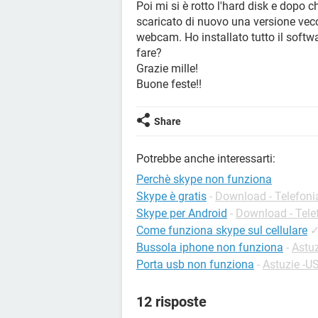
Poi mi si è rotto l'hard disk e dopo
scaricato di nuovo una versione vecc
webcam. Ho installato tutto il sof
fare?
Grazie mille!
Buone feste!!
Share
Potrebbe anche interessarti:
Perchè skype non funziona
Skype è gratis
-
Download - Telefoni
Skype per Android
-
Download - Tele
Come funziona skype sul cellulare
Bussola iphone non funziona
-
Astuz
Porta usb non funziona
-
Astuzie -U
12 risposte