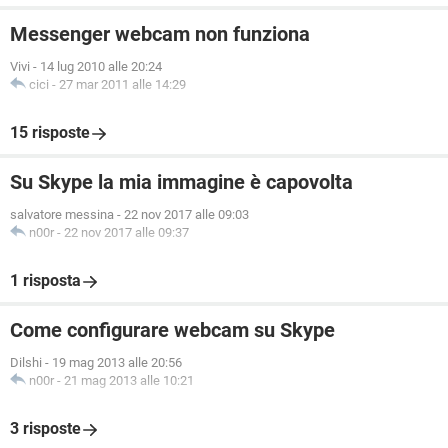
Messenger webcam non funziona
Vivi
-
14 lug 2010 alle 20:24
cici
-
27 mar 2011 alle 14:29
15 risposte
Su Skype la mia immagine è capovolta
salvatore messina
-
22 nov 2017 alle 09:03
n00r
-
22 nov 2017 alle 09:37
1 risposta
Come configurare webcam su Skype
Dilshi
-
19 mag 2013 alle 20:56
n00r
-
21 mag 2013 alle 10:21
3 risposte