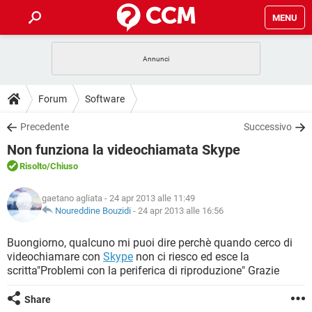
MENU
HOME
COVID-19
GAMING
GUIDE
Forum
Software
INTRATTENIMENTO
ANDROID
COVID-19
GAMING
DOWNLOAD
Precedente
Successivo
iOS
WINDOWS 10
INTRATTENIMENTO
ANDROID
Non funziona la videochiamata Skype
INSTAGRAM
COVID-19
WHATSAPP
GAMING
FORUM
iOS
WINDOWS 10
Risolto
/Chiuso
TIKTOK
INTRATTENIMENTO
FACEBOOK
ANDROID
INSTAGRAM
COVID-19
WHATSAPP
GAMING
GLOSSARIO
HARDWARE
iOS
gaetano agliata
- 24 apr 2013 alle 11:49
WINDOWS 10
TIKTOK
INTRATTENIMENTO
FACEBOOK
ANDROID
Noureddine Bouzidi
-
24 apr 2013 alle 16:56
INSTAGRAM
COVID-19
WHATSAPP
GAMING
HARDWARE
iOS
WINDOWS 10
Buongiorno, qualcuno mi puoi dire perchè quando cerco di
TIKTOK
INTRATTENIMENTO
FACEBOOK
ANDROID
videochiamare con
Skype
non ci riesco ed esce la
INSTAGRAM
WHATSAPP
scritta"Problemi con la periferica di riproduzione" Grazie
HARDWARE
iOS
WINDOWS 10
TIKTOK
FACEBOOK
INSTAGRAM
WHATSAPP
Share
HARDWARE