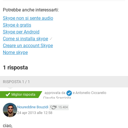
TIKTOK
FACEBOOK
Potrebbe anche interessarti:
HARDWARE
Skype non si sente audio
Skype è gratis
Skype per Android
Come si installa skype
✓
Creare un account Skype
Nome skype
1 risposta
RISPOSTA 1 / 1
approvata da
e
Antonello Ciccarello
Miglior risposta
Claudia Scarciolla
Noureddine Bouzidi
15.404
24 apr 2013 alle 12:58
ciao,