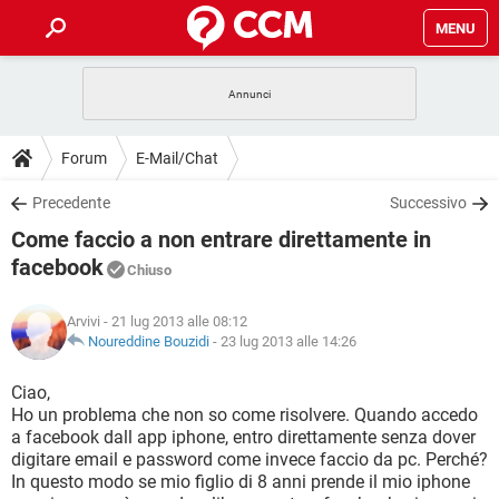
MENU
HOME
COVID-19
GAMING
GUIDE
Forum
E-Mail/Chat
INTRATTENIMENTO
ANDROID
COVID-19
GAMING
DOWNLOAD
Precedente
Successivo
iOS
WINDOWS 10
INTRATTENIMENTO
ANDROID
Come faccio a non entrare direttamente in
INSTAGRAM
COVID-19
WHATSAPP
GAMING
FORUM
iOS
WINDOWS 10
facebook
Chiuso
TIKTOK
INTRATTENIMENTO
FACEBOOK
ANDROID
INSTAGRAM
COVID-19
WHATSAPP
GAMING
GLOSSARIO
HARDWARE
iOS
WINDOWS 10
Arvivi
- 21 lug 2013 alle 08:12
TIKTOK
INTRATTENIMENTO
FACEBOOK
ANDROID
Noureddine Bouzidi
-
23 lug 2013 alle 14:26
INSTAGRAM
COVID-19
WHATSAPP
GAMING
HARDWARE
iOS
WINDOWS 10
Ciao,
TIKTOK
INTRATTENIMENTO
FACEBOOK
ANDROID
INSTAGRAM
WHATSAPP
Ho un problema che non so come risolvere. Quando accedo
HARDWARE
iOS
WINDOWS 10
a facebook dall app iphone, entro direttamente senza dover
TIKTOK
FACEBOOK
digitare email e password come invece faccio da pc. Perché?
INSTAGRAM
WHATSAPP
In questo modo se mio figlio di 8 anni prende il mio iphone
HARDWARE