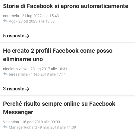
Storie di Facebook si aprono automaticamente
caramela
-
21 lug 2022 alle 15:43
Ago
-
23 ott 2023 alle 13:58
5 risposte
Ho creato 2 profili Facebook come posso
eliminarne uno
nicoletta venzi
-
28 lug 2017 alle 10:31
teresamilia
-
1 feb 2018 alle 17:11
3 risposte
Perché risulto sempre online su Facebook
Messenger
Valentina
-
16 gen 2018 alle 00:33
ManagerRichard
-
9 mar 2018 alle 11:09