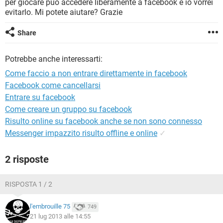
per giocare può accedere liberamente a facebook e io vorrei
TIKTOK
FACEBOOK
evitarlo. Mi potete aiutare? Grazie
HARDWARE
Share
Potrebbe anche interessarti:
Come faccio a non entrare direttamente in facebook
Facebook come cancellarsi
Entrare su facebook
Come creare un gruppo su facebook
Risulto online su facebook anche se non sono connesso
Messenger impazzito risulto offline e online
✓
2 risposte
RISPOSTA 1 / 2
l'embrouille 75
749
21 lug 2013 alle 14:55