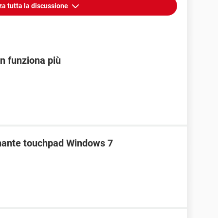
za tutta la discussione
on funziona più
onante touchpad Windows 7