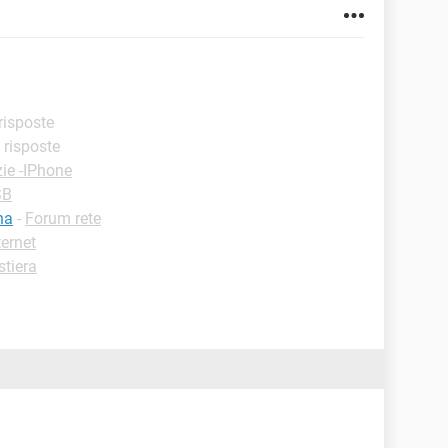
 risposte
i risposte
ie -IPhone
SB
na
-
Forum rete
ternet
stiera