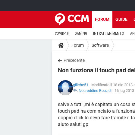
FORUM
GUIDE
COVID-19
GAMING
INTRATTENIMENTO
AN
Forum
Software
Precedente
Non funziona il touch pad de
giliche51
- Modificato il 18 dic 2018 
Noureddine Bouzidi
-
16 lug 2013 
salve a tutti ,mi è capitata un cosa s
touch pad ha cominciato a funziona
doppio click lo devo fare tramite il t
aiuto saluti gp