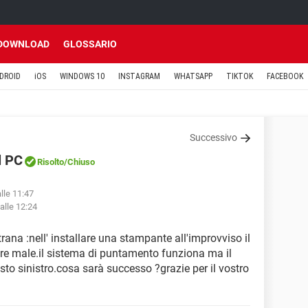
DOWNLOAD
GLOSSARIO
DROID
iOS
WINDOWS 10
INSTAGRAM
WHATSAPP
TIKTOK
FACEBOOK
Successivo
l PC
Risolto
/Chiuso
alle 11:47
alle 12:24
trana :nell' installare una stampante all'improvviso il
re male.il sistema di puntamento funziona ma il
asto sinistro.cosa sarà successo ?grazie per il vostro