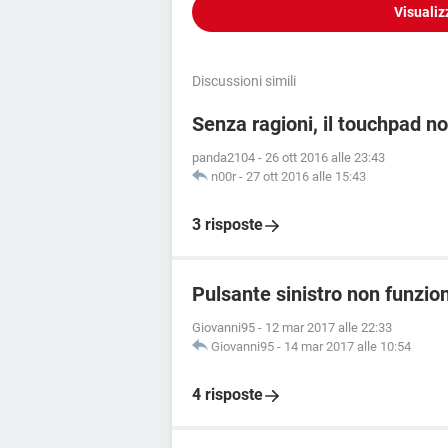
Visualiz
Discussioni simili
Senza ragioni, il touchpad n
panda2104
-
26 ott 2016 alle 23:43
n00r
-
27 ott 2016 alle 15:43
3 risposte
Pulsante sinistro non funzi
Giovanni95
-
12 mar 2017 alle 22:33
Giovanni95
-
14 mar 2017 alle 10:54
4 risposte