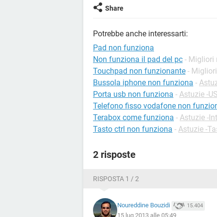
Share
Potrebbe anche interessarti:
Pad non funziona
Non funziona il pad del pc
- Migliori
Touchpad non funzionante
- Miglior
Bussola iphone non funziona
-
Astuz
Porta usb non funziona
-
Astuzie -U
Telefono fisso vodafone non funzio
Terabox come funziona
-
Astuzie -In
Tasto ctrl non funziona
-
Astuzie -Ta
2 risposte
RISPOSTA 1 / 2
Noureddine Bouzidi
15.404
15 lug 2013 alle 05:49