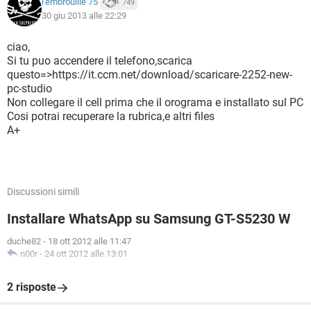
l'embrouille 75
749
30 giu 2013 alle 22:29
ciao,
Si tu puo accendere il telefono,scarica
questo=>https://it.ccm.net/download/scaricare-2252-new-
pc-studio
Non collegare il cell prima che il orograma e installato sul PC
Cosi potrai recuperare la rubrica,e altri files
A+
Discussioni simili
Installare WhatsApp su Samsung GT-S5230 W
duche82
-
18 ott 2012 alle 11:47
n00r
-
24 ott 2012 alle 13:01
2 risposte