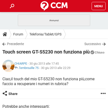
MENU
HOME
COVID-19
GAMING
GUIDE
Forum
Telefonia/Tablet/GPS
INTRATTENIMENTO
ANDROID
COVID-19
GAMING
DOWNLOAD
Precedente
Successivo
iOS
WINDOWS 10
INTRATTENIMENTO
ANDROID
Touch screen GT-S5230 non funziona più
INSTAGRAM
COVID-19
WHATSAPP
GAMING
Chiuso
FORUM
iOS
WINDOWS 10
TIKTOK
INTRATTENIMENTO
FACEBOOK
ANDROID
CHIARPE
- 30 giu 2013 alle 17:45
INSTAGRAM
COVID-19
WHATSAPP
GAMING
GLOSSARIO
l'embrouille 75
-
30 giu 2013 alle 22:29
HARDWARE
iOS
WINDOWS 10
TIKTOK
INTRATTENIMENTO
FACEBOOK
ANDROID
INSTAGRAM
COVID-19
WHATSAPP
GAMING
Ciao,il touch del mio GT-S5230 non funziona più,come
HARDWARE
iOS
WINDOWS 10
faccio a recuperare i numeri in rubrica?
TIKTOK
INTRATTENIMENTO
FACEBOOK
ANDROID
INSTAGRAM
WHATSAPP
HARDWARE
iOS
WINDOWS 10
Share
TIKTOK
FACEBOOK
INSTAGRAM
WHATSAPP
HARDWARE
Potrebbe anche interessarti: