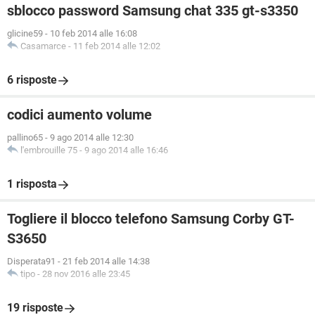
sblocco password Samsung chat 335 gt-s3350
glicine59
-
10 feb 2014 alle 16:08
Casamarce
-
11 feb 2014 alle 12:02
6 risposte
codici aumento volume
pallino65
-
9 ago 2014 alle 12:30
l'embrouille 75
-
9 ago 2014 alle 16:46
1 risposta
Togliere il blocco telefono Samsung Corby GT-
S3650
Disperata91
-
21 feb 2014 alle 14:38
tipo
-
28 nov 2016 alle 23:45
19 risposte