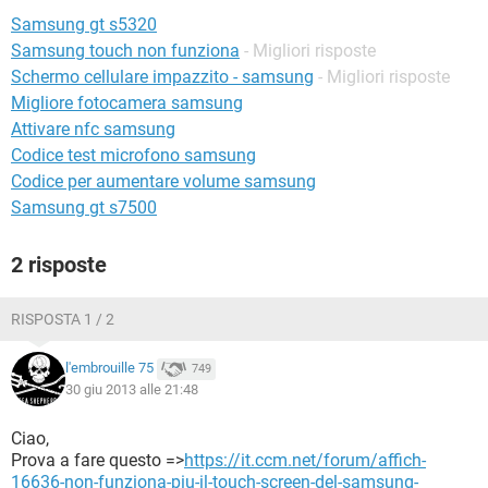
TIKTOK
FACEBOOK
Samsung gt s5320
HARDWARE
Samsung touch non funziona
- Migliori risposte
Schermo cellulare impazzito - samsung
- Migliori risposte
Migliore fotocamera samsung
Attivare nfc samsung
Codice test microfono samsung
Codice per aumentare volume samsung
Samsung gt s7500
2 risposte
RISPOSTA 1 / 2
l'embrouille 75
749
30 giu 2013 alle 21:48
Ciao,
Prova a fare questo =>
https://it.ccm.net/forum/affich-
16636-non-funziona-piu-il-touch-screen-del-samsung-