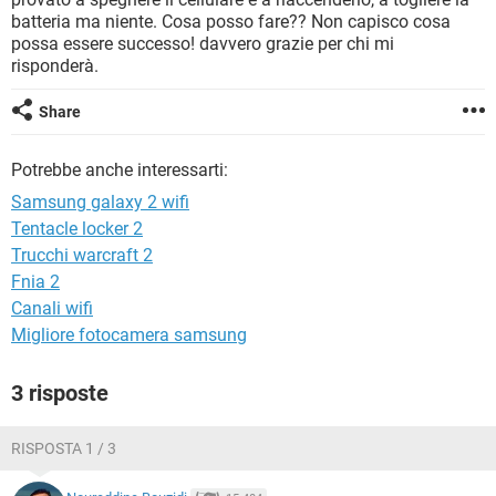
TIKTOK
FACEBOOK
batteria ma niente. Cosa posso fare?? Non capisco cosa
possa essere successo! davvero grazie per chi mi
HARDWARE
risponderà.
Share
Potrebbe anche interessarti:
Samsung galaxy 2 wifi
Tentacle locker 2
Trucchi warcraft 2
Fnia 2
Canali wifi
Migliore fotocamera samsung
3 risposte
RISPOSTA 1 / 3