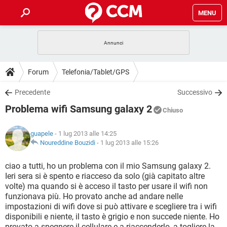
MENU
HOME
COVID-19
GAMING
GUIDE
Forum
Telefonia/Tablet/GPS
INTRATTENIMENTO
ANDROID
COVID-19
GAMING
DOWNLOAD
Precedente
Successivo
iOS
WINDOWS 10
INTRATTENIMENTO
ANDROID
Problema wifi Samsung galaxy 2
INSTAGRAM
COVID-19
WHATSAPP
GAMING
Chiuso
FORUM
iOS
WINDOWS 10
TIKTOK
INTRATTENIMENTO
FACEBOOK
ANDROID
guapele
- 1 lug 2013 alle 14:25
INSTAGRAM
COVID-19
WHATSAPP
GAMING
GLOSSARIO
Noureddine Bouzidi
-
1 lug 2013 alle 15:26
HARDWARE
iOS
WINDOWS 10
TIKTOK
INTRATTENIMENTO
FACEBOOK
ANDROID
INSTAGRAM
COVID-19
WHATSAPP
GAMING
ciao a tutti, ho un problema con il mio Samsung galaxy 2.
HARDWARE
iOS
WINDOWS 10
Ieri sera si è spento e riacceso da solo (già capitato altre
TIKTOK
INTRATTENIMENTO
FACEBOOK
ANDROID
volte) ma quando si è acceso il tasto per usare il wifi non
INSTAGRAM
WHATSAPP
funzionava più. Ho provato anche ad andare nelle
HARDWARE
iOS
WINDOWS 10
TIKTOK
FACEBOOK
impostazioni di wifi dove si può attivare e scegliere tra i wifi
INSTAGRAM
WHATSAPP
disponibili e niente, il tasto è grigio e non succede niente. Ho
HARDWARE
provato a spegnere il cellulare e a riaccenderlo, a togliere la