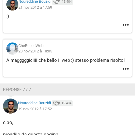
Noureddine Bouzidi
15.404
21 nov 2012 à 17:59
:)
CheBelloIlWeb
28 nov 2012 à 18:05
A magggggiciiii che bello il web :) stesso problema risolto!
RÉPONSE 7 / 7
Noureddine Bouzidi
15.404
19 nov 2012 à 17:52
ciao,
prendilo da questa pagina