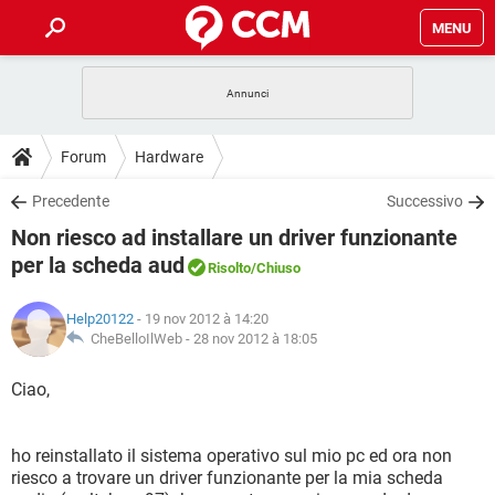
MENU
HOME
COVID-19
GAMING
GUIDE
Forum
Hardware
INTRATTENIMENTO
ANDROID
COVID-19
GAMING
DOWNLOAD
Precedente
Successivo
iOS
WINDOWS 10
INTRATTENIMENTO
ANDROID
Non riesco ad installare un driver funzionante
INSTAGRAM
COVID-19
WHATSAPP
GAMING
FORUM
iOS
WINDOWS 10
per la scheda aud
Risolto
/Chiuso
TIKTOK
INTRATTENIMENTO
FACEBOOK
ANDROID
INSTAGRAM
COVID-19
WHATSAPP
GAMING
GLOSSARIO
HARDWARE
iOS
WINDOWS 10
Help20122
- 19 nov 2012 à 14:20
TIKTOK
INTRATTENIMENTO
FACEBOOK
ANDROID
CheBelloIlWeb -
28 nov 2012 à 18:05
INSTAGRAM
COVID-19
WHATSAPP
GAMING
HARDWARE
iOS
WINDOWS 10
Ciao,
TIKTOK
INTRATTENIMENTO
FACEBOOK
ANDROID
INSTAGRAM
WHATSAPP
HARDWARE
iOS
WINDOWS 10
TIKTOK
FACEBOOK
ho reinstallato il sistema operativo sul mio pc ed ora non
INSTAGRAM
WHATSAPP
riesco a trovare un driver funzionante per la mia scheda
HARDWARE