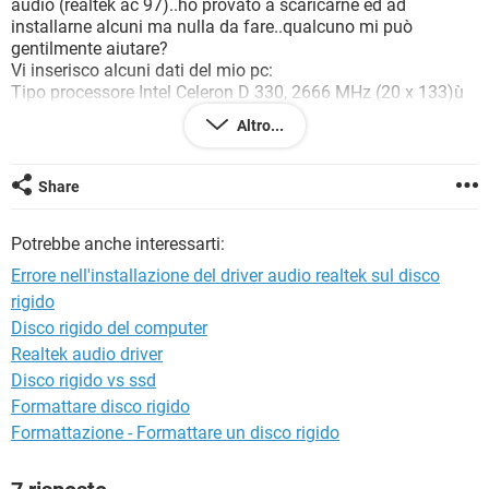
audio (realtek ac 97)..ho provato a scaricarne ed ad
TIKTOK
FACEBOOK
installarne alcuni ma nulla da fare..qualcuno mi può
HARDWARE
gentilmente aiutare?
Vi inserisco alcuni dati del mio pc:
Tipo processore Intel Celeron D 330, 2666 MHz (20 x 133)ù
Nome scheda madre ASRock P4i65G
Altro...
Periferiche integrate Audio, Video, LAN
Produttore scheda madre Rock Inc.
Tipo BIOS AMI
Share
Versione BIOS P1.40
Scheda video nVIDIA GeForce4 MX 4000
Potrebbe anche interessarti:
Scheda audio Intel 82801EB ICH5 - AC'97 Audio Controller
[A-2/A-3] PCI
Errore nell'installazione del driver audio realtek sul disco
Sistema operativo Xp professional sp2
rigido
Grazie per l'aiuto!
Disco rigido del computer
Realtek audio driver
Disco rigido vs ssd
Formattare disco rigido
Formattazione - Formattare un disco rigido