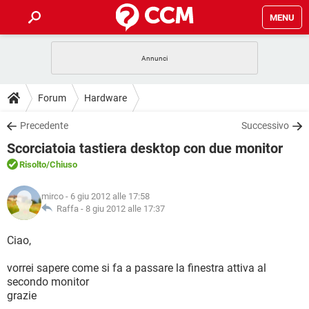
MENU
HOME
COVID-19
GAMING
GUIDE
Forum
Hardware
INTRATTENIMENTO
ANDROID
COVID-19
GAMING
DOWNLOAD
Precedente
Successivo
iOS
WINDOWS 10
INTRATTENIMENTO
ANDROID
Scorciatoia tastiera desktop con due monitor
INSTAGRAM
COVID-19
WHATSAPP
GAMING
FORUM
iOS
WINDOWS 10
Risolto
/Chiuso
TIKTOK
INTRATTENIMENTO
FACEBOOK
ANDROID
INSTAGRAM
COVID-19
WHATSAPP
GAMING
GLOSSARIO
HARDWARE
iOS
mirco
- 6 giu 2012 alle 17:58
WINDOWS 10
TIKTOK
INTRATTENIMENTO
FACEBOOK
ANDROID
Raffa -
8 giu 2012 alle 17:37
INSTAGRAM
COVID-19
WHATSAPP
GAMING
HARDWARE
iOS
WINDOWS 10
Ciao,
TIKTOK
INTRATTENIMENTO
FACEBOOK
ANDROID
INSTAGRAM
WHATSAPP
vorrei sapere come si fa a passare la finestra attiva al
HARDWARE
iOS
WINDOWS 10
TIKTOK
FACEBOOK
secondo monitor
INSTAGRAM
WHATSAPP
grazie
HARDWARE