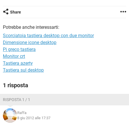
TIKTOK
FACEBOOK
HARDWARE
Share
Potrebbe anche interessarti:
Scorciatoia tastiera desktop con due monitor
Dimensione icone desktop
Pi greco tastiera
Monitor crt
Tastiera azerty
Tastiera sul desktop
1 risposta
RISPOSTA 1 / 1
Raffa
8 giu 2012 alle 17:37