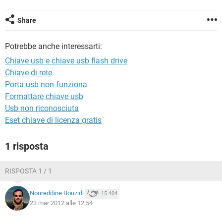
TIKTOK
FACEBOOK
HARDWARE
Share
Potrebbe anche interessarti:
Chiave usb e chiave usb flash drive
Chiave di rete
Porta usb non funziona
Formattare chiave usb
Usb non riconosciuta
Eset chiave di licenza gratis
1 risposta
RISPOSTA 1 / 1
Noureddine Bouzidi
15.404
23 mar 2012 alle 12:54