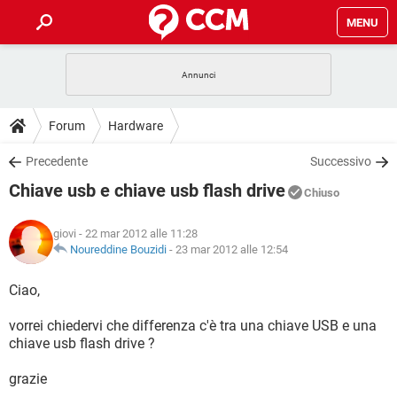
MENU
HOME
COVID-19
GAMING
GUIDE
Forum
Hardware
INTRATTENIMENTO
ANDROID
COVID-19
GAMING
DOWNLOAD
Precedente
Successivo
iOS
WINDOWS 10
INTRATTENIMENTO
ANDROID
Chiave usb e chiave usb flash drive
INSTAGRAM
COVID-19
WHATSAPP
GAMING
Chiuso
FORUM
iOS
WINDOWS 10
TIKTOK
INTRATTENIMENTO
FACEBOOK
ANDROID
giovi
- 22 mar 2012 alle 11:28
INSTAGRAM
COVID-19
WHATSAPP
GAMING
GLOSSARIO
Noureddine Bouzidi
-
23 mar 2012 alle 12:54
HARDWARE
iOS
WINDOWS 10
TIKTOK
INTRATTENIMENTO
FACEBOOK
ANDROID
INSTAGRAM
COVID-19
WHATSAPP
GAMING
Ciao,
HARDWARE
iOS
WINDOWS 10
TIKTOK
INTRATTENIMENTO
FACEBOOK
ANDROID
vorrei chiedervi che differenza c'è tra una chiave USB e una
INSTAGRAM
WHATSAPP
chiave usb flash drive ?
HARDWARE
iOS
WINDOWS 10
TIKTOK
FACEBOOK
INSTAGRAM
WHATSAPP
grazie
HARDWARE