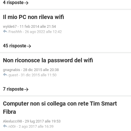
4 risposte
Il mio PC non rileva wifi
wylde67
-
11 feb 2014 alle 21:54
Frashhh
-
26 ago 2022 alle 12:42
45 risposte
Non riconosce la password del wifi
gnagnabis
-
28 dic 2015 alle 20:38
guest
-
31 dic 2015 alle 11:50
7 risposte
Computer non si collega con rete Tim Smart
Fibra
Alexlucci98
-
29 lug 2017 alle 19:53
n00r
-
2 ago 2017 alle 16:39