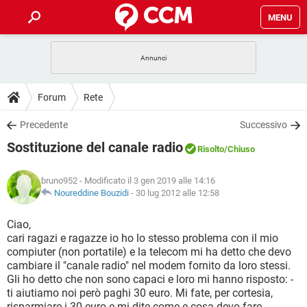
MENU
HOME
COVID-19
GAMING
GUIDE
Forum
Rete
INTRATTENIMENTO
ANDROID
COVID-19
GAMING
DOWNLOAD
Precedente
Successivo
iOS
WINDOWS 10
INTRATTENIMENTO
ANDROID
Sostituzione del canale radio
INSTAGRAM
COVID-19
WHATSAPP
GAMING
Risolto
/Chiuso
FORUM
iOS
WINDOWS 10
TIKTOK
INTRATTENIMENTO
FACEBOOK
ANDROID
bruno952
- Modificato il 3 gen 2019 alle 14:16
INSTAGRAM
COVID-19
WHATSAPP
GAMING
GLOSSARIO
Noureddine Bouzidi
-
30 lug 2012 alle 12:58
HARDWARE
iOS
WINDOWS 10
TIKTOK
INTRATTENIMENTO
FACEBOOK
ANDROID
INSTAGRAM
COVID-19
WHATSAPP
GAMING
Ciao,
HARDWARE
iOS
WINDOWS 10
cari ragazi e ragazze io ho lo stesso problema con il mio
TIKTOK
INTRATTENIMENTO
FACEBOOK
ANDROID
compiuter (non portatile) e la telecom mi ha detto che devo
INSTAGRAM
WHATSAPP
cambiare il "canale radio" nel modem fornito da loro stessi.
HARDWARE
iOS
WINDOWS 10
TIKTOK
FACEBOOK
Gli ho detto che non sono capaci e loro mi hanno risposto: -
INSTAGRAM
WHATSAPP
ti aiutiamo noi però paghi 30 euro. Mi fate, per cortesia,
HARDWARE
risparmiare i 30 euro e mi dite come e cosa devo fare.