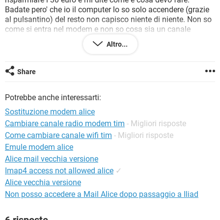
TIKTOK
FACEBOOK
Badate pero' che io il computer lo so solo accendere (grazie
al pulsantino) del resto non capisco niente di niente. Non so
HARDWARE
come si entra nel modem e non so cosa sia un canale
radio.... aper farmi aprire le porte di EMULE ho dovuto
Altro...
spendere 30 euro dati alla Telecom (per intenderci), Per tanto
dove te usare parole semplici e se vi è possibile delle
immagini o disegni per farmi capire; altrimenti sono, come
Share
adesso, nella cacca. Il motivo per il quale devo cambiare il
canale radio è questo: - il segnale di internet era sempre a 5
Potrebbe anche interessarti:
ed eccellente; da una settimana è a 2omassimo 3 ed è
scarso e loro mi hanno detto che dipende dal canale radio e
Sostituzione modem alice
il mio attuale potrebbe essere disturbato da altri. GRAZIE e
Cambiare canale radio modem tim
- Migliori risposte
un ciao a tutti
Come cambiare canale wifi tim
- Migliori risposte
Emule modem alice
Configurazione:
Windows 7 / Internet Explorer 9.0
Alice mail vecchia versione
Imap4 access not allowed alice
✓
Alice vecchia versione
Non posso accedere a Mail Alice dopo passaggio a Iliad