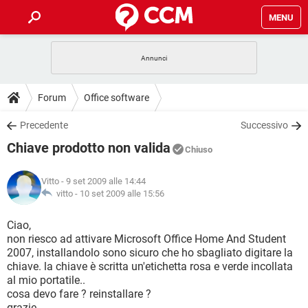
MENU
HOME
COVID-19
GAMING
GUIDE
Forum
Office software
INTRATTENIMENTO
ANDROID
COVID-19
GAMING
DOWNLOAD
Precedente
Successivo
iOS
WINDOWS 10
INTRATTENIMENTO
ANDROID
Chiave prodotto non valida
INSTAGRAM
COVID-19
WHATSAPP
GAMING
Chiuso
FORUM
iOS
WINDOWS 10
TIKTOK
INTRATTENIMENTO
FACEBOOK
ANDROID
Vitto
- 9 set 2009 alle 14:44
INSTAGRAM
COVID-19
WHATSAPP
GAMING
GLOSSARIO
vitto -
10 set 2009 alle 15:56
HARDWARE
iOS
WINDOWS 10
TIKTOK
INTRATTENIMENTO
FACEBOOK
ANDROID
INSTAGRAM
COVID-19
WHATSAPP
GAMING
Ciao,
HARDWARE
iOS
WINDOWS 10
non riesco ad attivare Microsoft Office Home And Student
TIKTOK
INTRATTENIMENTO
FACEBOOK
ANDROID
2007, installandolo sono sicuro che ho sbagliato digitare la
INSTAGRAM
WHATSAPP
chiave. la chiave è scritta un'etichetta rosa e verde incollata
HARDWARE
iOS
WINDOWS 10
TIKTOK
FACEBOOK
al mio portatile..
INSTAGRAM
WHATSAPP
cosa devo fare ? reinstallare ?
HARDWARE
grazie