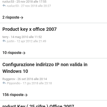
rusluc53
-
25 nov 2018 alle 17:55
rusluc53
-
27 nov 2018 alle 20:27
2 risposte
Product key x office 2007
terry
-
14 mag 2010 alle 11:52
justin
-
12 apr 2012 alle 21:49
10 risposte
Configurazione indirizzo IP non valida in
Windows 10
Ruggerov
-
26 set 2016 alle 20:14
Pippondio
-
17 giu 2018 alle 23:18
156 risposte
roduct Key ( 25 cifre ) Office 2007