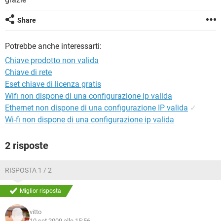
TIKTOK
FACEBOOK
HARDWARE
Share
Potrebbe anche interessarti:
Chiave prodotto non valida
Chiave di rete
Eset chiave di licenza gratis
Wifi non dispone di una configurazione ip valida
Ethernet non dispone di una configurazione IP valida
✓
Wi-fi non dispone di una configurazione ip valida
2 risposte
RISPOSTA 1 / 2
Miglior risposta
vitto
10 set 2009 alle 15:56