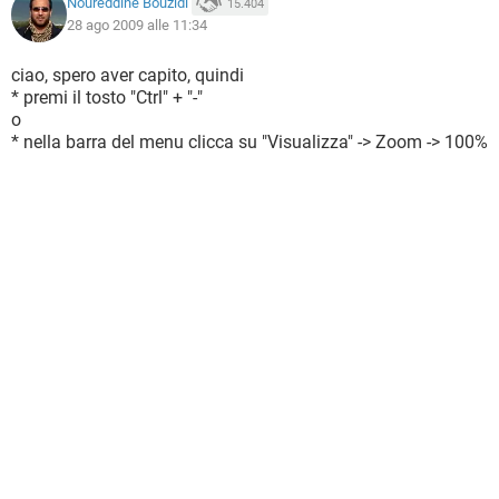
Noureddine Bouzidi
15.404
28 ago 2009 alle 11:34
ciao, spero aver capito, quindi
* premi il tosto "Ctrl" + "-"
o
* nella barra del menu clicca su "Visualizza" -> Zoom -> 100%