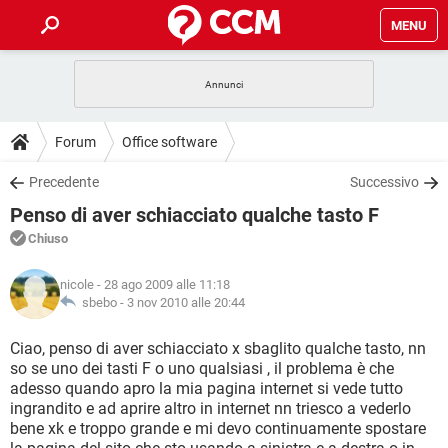
MENU
HOME
COVID-19
GAMING
GUIDE
Forum
Office software
INTRATTENIMENTO
ANDROID
COVID-19
GAMING
DOWNLOAD
Precedente
Successivo
iOS
WINDOWS 10
INTRATTENIMENTO
ANDROID
Penso di aver schiacciato qualche tasto F
INSTAGRAM
COVID-19
WHATSAPP
GAMING
FORUM
iOS
WINDOWS 10
Chiuso
TIKTOK
INTRATTENIMENTO
FACEBOOK
ANDROID
INSTAGRAM
COVID-19
WHATSAPP
GAMING
GLOSSARIO
HARDWARE
iOS
nicole
- 28 ago 2009 alle 11:18
WINDOWS 10
TIKTOK
INTRATTENIMENTO
FACEBOOK
ANDROID
sbebo -
3 nov 2010 alle 20:44
INSTAGRAM
COVID-19
WHATSAPP
GAMING
HARDWARE
iOS
WINDOWS 10
Ciao, penso di aver schiacciato x sbaglito qualche tasto, nn
TIKTOK
INTRATTENIMENTO
FACEBOOK
ANDROID
so se uno dei tasti F o uno qualsiasi , il problema è che
INSTAGRAM
WHATSAPP
adesso quando apro la mia pagina internet si vede tutto
HARDWARE
iOS
WINDOWS 10
TIKTOK
FACEBOOK
ingrandito e ad aprire altro in internet nn triesco a vederlo
INSTAGRAM
WHATSAPP
bene xk e troppo grande e mi devo continuamente spostare
HARDWARE