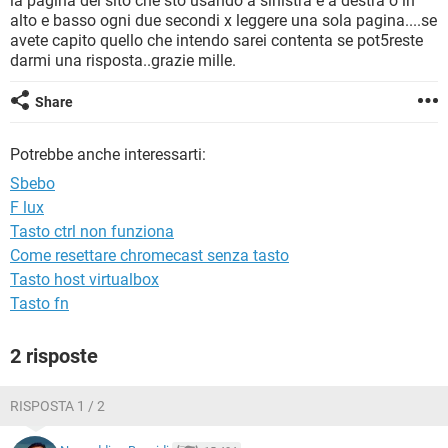
la pagina del sito che sto usando a sinistra e a destra o in
TIKTOK
FACEBOOK
alto e basso ogni due secondi x leggere una sola pagina....se
avete capito quello che intendo sarei contenta se pot5reste
HARDWARE
darmi una risposta..grazie mille.
Share
Potrebbe anche interessarti:
Sbebo
F lux
Tasto ctrl non funziona
Come resettare chromecast senza tasto
Tasto host virtualbox
Tasto fn
2 risposte
RISPOSTA 1 / 2