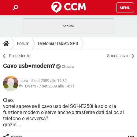
MENU
HOME
COVID-19
GAMING
GUIDE
Forum
Telefonia/Tablet/GPS
INTRATTENIMENTO
ANDROID
COVID-19
GAMING
DOWNLOAD
Precedente
Successivo
iOS
WINDOWS 10
INTRATTENIMENTO
ANDROID
Cavo usb=modem?
INSTAGRAM
COVID-19
WHATSAPP
GAMING
Chiuso
FORUM
iOS
WINDOWS 10
TIKTOK
INTRATTENIMENTO
FACEBOOK
ANDROID
Laura
- 5 set 2009 alle 16:32
INSTAGRAM
COVID-19
WHATSAPP
GAMING
GLOSSARIO
Ewam -
7 set 2009 alle 14:11
HARDWARE
iOS
WINDOWS 10
TIKTOK
INTRATTENIMENTO
FACEBOOK
ANDROID
INSTAGRAM
COVID-19
WHATSAPP
GAMING
Ciao,
HARDWARE
iOS
WINDOWS 10
vorrei sapere se il cavo usb del SGH-E250i è solo x la
TIKTOK
INTRATTENIMENTO
FACEBOOK
ANDROID
funzione modem o serve anche x trasferire dati dal pc al
INSTAGRAM
WHATSAPP
telefono e viceversa?
HARDWARE
iOS
WINDOWS 10
TIKTOK
FACEBOOK
grazie....
INSTAGRAM
WHATSAPP
HARDWARE