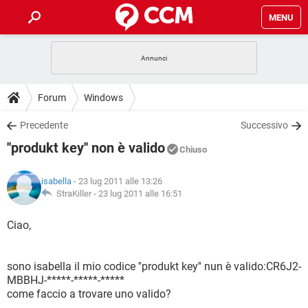
MENU
HOME
COVID-19
GAMING
GUIDE
Forum
Windows
INTRATTENIMENTO
ANDROID
COVID-19
GAMING
DOWNLOAD
Precedente
Successivo
iOS
WINDOWS 10
INTRATTENIMENTO
ANDROID
''produkt key'' non è valido
INSTAGRAM
COVID-19
WHATSAPP
GAMING
Chiuso
FORUM
iOS
WINDOWS 10
TIKTOK
INTRATTENIMENTO
FACEBOOK
ANDROID
isabella
- 23 lug 2011 alle 13:26
INSTAGRAM
COVID-19
WHATSAPP
GAMING
GLOSSARIO
StraKiller -
23 lug 2011 alle 16:51
HARDWARE
iOS
WINDOWS 10
TIKTOK
INTRATTENIMENTO
FACEBOOK
ANDROID
INSTAGRAM
COVID-19
WHATSAPP
GAMING
Ciao,
HARDWARE
iOS
WINDOWS 10
TIKTOK
INTRATTENIMENTO
FACEBOOK
ANDROID
INSTAGRAM
WHATSAPP
sono isabella il mio codice ''produkt key'' nun è valido:CR6J2-
HARDWARE
iOS
WINDOWS 10
TIKTOK
FACEBOOK
MBBHJ-*****-*****-*****
INSTAGRAM
WHATSAPP
come faccio a trovare uno valido?
HARDWARE