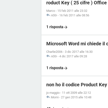
roduct Key ( 25 cifre ) Offic
Marco
-
15 feb 2011 alle 23:32
n00r
-
16 feb 2011 alle 08:56
1 risposta
Microsoft Word mi chiede il 
Charlie2006
-
3 dic 2017 alle 16:30
n00r
-
4 dic 2017 alle 09:28
1 risposta
non ho il codice Product Key
jo maggio
-
11 ott 2009 alle 22:12
Momi
-
27 gen 2015 alle 10:48