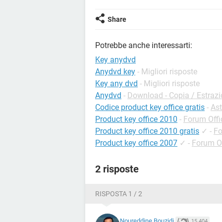
Share
Potrebbe anche interessarti:
Key anydvd
Anydvd key
- Migliori risposte
Key any dvd
- Migliori risposte
Anydvd
-
Download - Copia / Estraz
Codice product key office gratis
-
Ast
Product key office 2010
-
Forum Offi
Product key office 2010 gratis
✓
-
Fo
Product key office 2007
✓
-
Forum Of
2 risposte
RISPOSTA 1 / 2
Noureddine Bouzidi
15.404