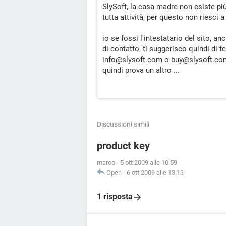
SlySoft, la casa madre non esiste più
tutta attività, per questo non riesci a
io se fossi l'intestatario del sito, a
di contatto, ti suggerisco quindi d
info@slysoft.com o buy@slysoft.com, ..
quindi prova un altro ...
Discussioni simili
product key
marco
-
5 ott 2009 alle 10:59
Open
-
6 ott 2009 alle 13:13
1 risposta