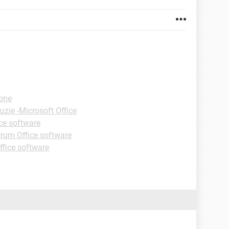
ione
uzie -Microsoft Office
ce software
rum Office software
fice software