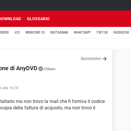
DOWNLOAD
GLOSSARIO
DROID
iOS
WINDOWS 10
INSTAGRAM
WHATSAPP
TIKTOK
FACEBOOK
Successivo
ione di AnyDVD
Chiuso
 alle 16:18
llarlo ma non trovo la mail che fi forniva il codice
ocopia della fattura di acquisto, ma non trovo il