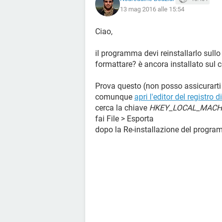
13 mag 2016 alle 15:54
Ciao,
il programma devi reinstallarlo sull
formattare? è ancora installato sul 
Prova questo (non posso assicurarti
comunque
apri l'editor del registro 
cerca la chiave
HKEY_LOCAL_MACHIN
fai File > Esporta
dopo la Re-installazione del programm