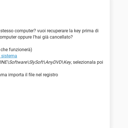
o stesso computer? vuoi recuperare la key prima di
computer oppure l'hai già cancellato?
 che funzionerà)
di sistema
E\Software\SlySoft\AnyDVD\Key
, selezionala poi
a importa il file nel registro