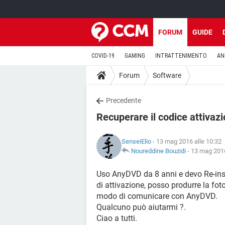
FORUM
GUIDE
COVID-19
GAMING
INTRATTENIMENTO
AN
Forum
Software
Precedente
Recuperare il codice attivaz
SenseiElio
- 13 mag 2016 alle 10:32
Noureddine Bouzidi
-
13 mag 2016
Uso AnyDVD da 8 anni e devo Re-insta
di attivazione, posso produrre la fot
modo di comunicare con AnyDVD.
Qualcuno può aiutarmi ?.
Ciao a tutti.