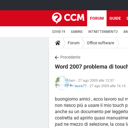
FORUM
GUIDE
COVID-19
GAMING
INTRATTENIMENTO
AN
Forum
Office software
Precedente
Word 2007 problema di touch
ben
- 27 ago 2009 alle 12:57
laura77
-
27 ago 2009 alle 16:14
buongiorno amici , ecco lavoro sul 
non riesco più a usare il mio touch
anche su un documento per leggerlo, 
costretta ad aprirlo quasi manualmen
pad ne mezzo di selezione, la cosa la 