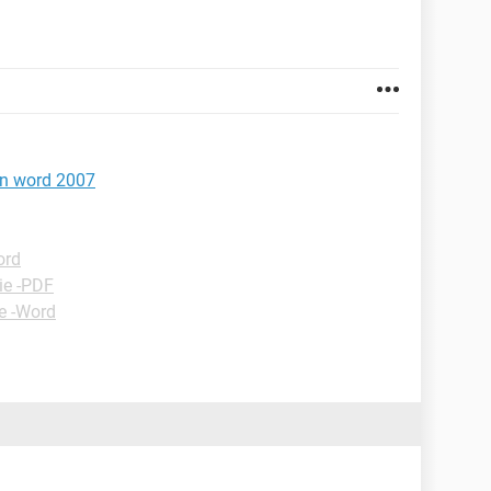
in word 2007
ord
ie -PDF
e -Word