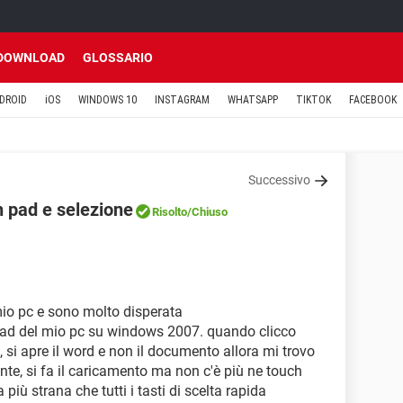
DOWNLOAD
GLOSSARIO
DROID
iOS
WINDOWS 10
INSTAGRAM
WHATSAPP
TIKTOK
FACEBOOK
Successivo
 pad e selezione
Risolto
/Chiuso
mio pc e sono molto disperata
 pad del mio pc su windows 2007. quando clicco
si apre il word e non il documento allora mi trovo
te, si fa il caricamento ma non c'è più ne touch
più strana che tutti i tasti di scelta rapida