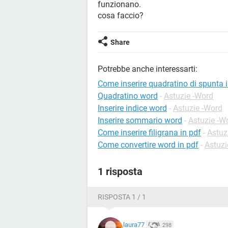
funzionano.
cosa faccio?
Share
Potrebbe anche interessarti:
Come inserire quadratino di spunta 
Quadratino word
-
Astuzie -Word
Inserire indice word
-
Astuzie -Word
Inserire sommario word
-
Astuzie -W
Come inserire filigrana in pdf
-
Astuz
Come convertire word in pdf
-
Astuzi
1 risposta
RISPOSTA 1 / 1
laura77
298