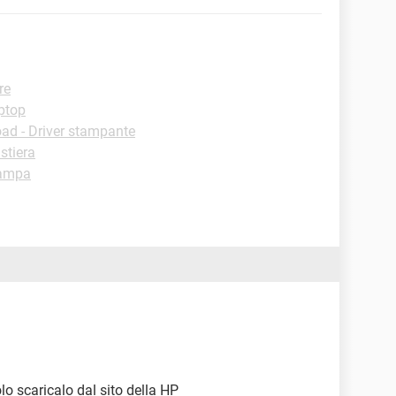
re
ptop
ad - Driver stampante
stiera
tampa
olo scaricalo dal sito della HP