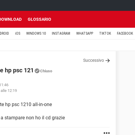
DOWNLOAD
GLOSSARIO
DROID
iOS
WINDOWS 10
INSTAGRAM
WHATSAPP
TIKTOK
FACEBOOK
Successivo
e hp psc 121
Chiuso
 11:46
alle 12:19
e hp psc 1210 all-in-one
u a stampare non ho il cd grazie