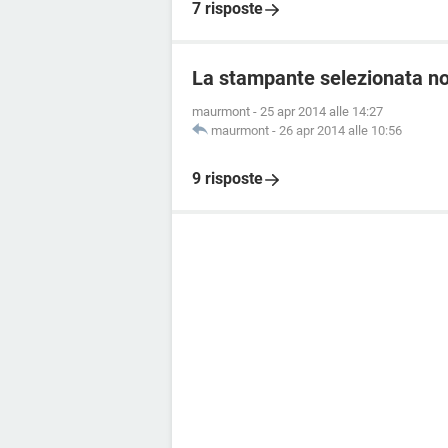
7 risposte
La stampante selezionata non
maurmont
-
25 apr 2014 alle 14:27
maurmont
-
26 apr 2014 alle 10:56
9 risposte