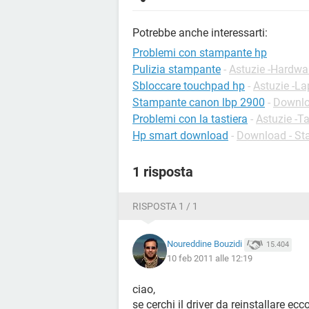
Potrebbe anche interessarti:
Problemi con stampante hp
Pulizia stampante
-
Astuzie -Hardwa
Sbloccare touchpad hp
-
Astuzie -La
Stampante canon lbp 2900
-
Downlo
Problemi con la tastiera
-
Astuzie -Ta
Hp smart download
-
Download - S
1 risposta
RISPOSTA 1 / 1
Noureddine Bouzidi
15.404
10 feb 2011 alle 12:19
ciao,
se cerchi il driver da reinstallare ecc