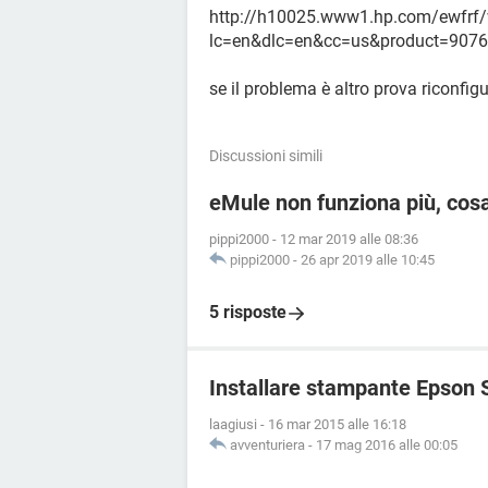
http://h10025.www1.hp.com/ewfrf/
lc=en&dlc=en&cc=us&product=907
se il problema è altro prova riconfig
Discussioni simili
eMule non funziona più, cos
pippi2000
-
12 mar 2019 alle 08:36
pippi2000
-
26 apr 2019 alle 10:45
5 risposte
Installare stampante Epson 
laagiusi
-
16 mar 2015 alle 16:18
avventuriera
-
17 mag 2016 alle 00:05