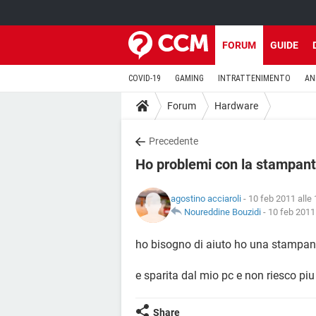
FORUM
GUIDE
COVID-19
GAMING
INTRATTENIMENTO
AN
Forum
Hardware
Precedente
Ho problemi con la stampant
agostino acciaroli
- 10 feb 2011 alle
Noureddine Bouzidi
-
10 feb 2011 
ho bisogno di aiuto ho una stampant
e sparita dal mio pc e non riesco pi
Share