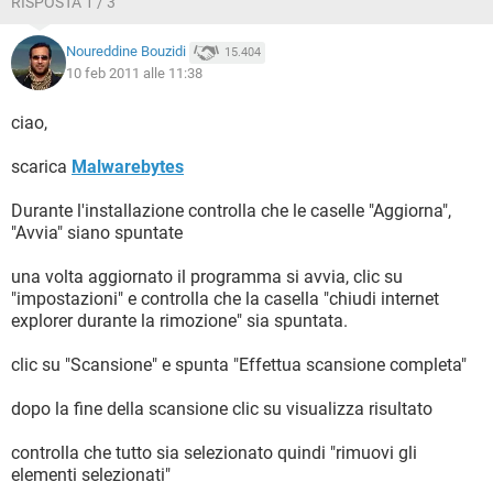
RISPOSTA 1 / 3
C:\WINDOWS\explorer.exe:userini.exe
C:\WINDOWS\explorer.exe:userini.exe
Noureddine Bouzidi
15.404
C:\Programmi\Hewlett-Packard\HP Quick Launch
10 feb 2011 alle 11:38
Buttons\QlbCtrl.exe
C:\WINDOWS\system32\igfxpers.exe
C:\Programmi\iTunes\iTunesHelper.exe
ciao,
C:\WINDOWS\system32\igfxtray.exe
C:\WINDOWS\system32\hkcmd.exe
scarica
Malwarebytes
C:\Programmi\Canon\MyPrinter\BJMyPrt.exe
C:\WINDOWS\explorer.exe:userini.exe
Durante l'installazione controlla che le caselle "Aggiorna",
C:\Programmi\SUPERAntiSpyware\SUPERAntiSpyware.exe
"Avvia" siano spuntate
C:\WINDOWS\explorer.exe:userini.exe
C:\Programmi\Google\GoogleToolbarNotifier\GoogleToolba
una volta aggiornato il programma si avvia, clic su
rNotifier.exe
"impostazioni" e controlla che la casella "chiudi internet
C:\WINDOWS\system32\igfxsrvc.exe
explorer durante la rimozione" sia spuntata.
C:\Programmi\Windows Sidebar\sidebar.exe
C:\WINDOWS\system32\ctfmon.exe
clic su "Scansione" e spunta "Effettua scansione completa"
C:\Programmi\File comuni\Ahead\Lib\NMBgMonitor.exe
C:\Programmi\Samsung\Samsung New PC
dopo la fine della scansione clic su visualizza risultato
Studio\NPSAgent.exe
C:\Programmi\File
controlla che tutto sia selezionato quindi "rimuovi gli
comuni\Ahead\Lib\NMIndexingService.exe
elementi selezionati"