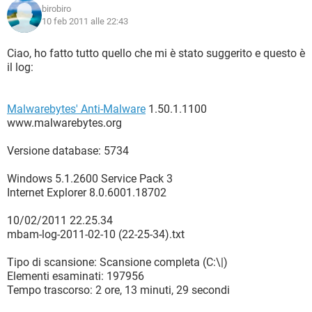
birobiro
https://www.bing.com/?
10 feb 2011 alle 22:43
toHttps=1&redig=89F3D4EE2FC4485B9349E9B7DD90579D
R1 - HKLM\Software\Microsoft\Internet
Ciao, ho fatto tutto quello che mi è stato suggerito e questo è
Explorer\Main,Search Page =
https://www.bing.com/?
il log:
toHttps=1&redig=89F3D4EE2FC4485B9349E9B7DD90579D
R0 - HKLM\Software\Microsoft\Internet Explorer\Main,Start
Malwarebytes' Anti-Malware
1.50.1.1100
Page =
https://www.msn.com/fr-fr/?ocid=iehp
www.malwarebytes.org
R0 - HKLM\Software\Microsoft\Internet
Explorer\Search,SearchAssistant =
Versione database: 5734
R0 - HKLM\Software\Microsoft\Internet
Explorer\Search,CustomizeSearch =
Windows 5.1.2600 Service Pack 3
R1 -
Internet Explorer 8.0.6001.18702
HKCU\Software\Microsoft\Windows\CurrentVersion\Interne
t Settings,ProxyOverride = *.local
10/02/2011 22.25.34
R0 - HKCU\Software\Microsoft\Internet
mbam-log-2011-02-10 (22-25-34).txt
Explorer\Toolbar,LinksFolderName = Collegamenti
F2 - REG:system.ini:
Tipo di scansione: Scansione completa (C:\|)
UserInit=C:\WINDOWS\system32\userinit.exe,C:\WINDOWS\
Elementi esaminati: 197956
system32\sdra64.exe,
Tempo trascorso: 2 ore, 13 minuti, 29 secondi
O1 - Hosts: 74.125.45.100 4-open-davinci.com