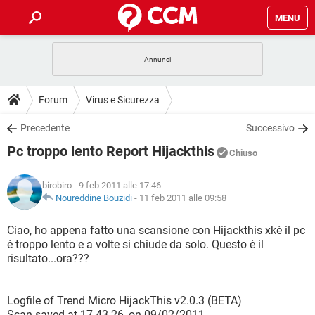
MENU
HOME
COVID-19
GAMING
GUIDE
Forum
Virus e Sicurezza
INTRATTENIMENTO
ANDROID
COVID-19
GAMING
DOWNLOAD
Precedente
Successivo
iOS
WINDOWS 10
INTRATTENIMENTO
ANDROID
Pc troppo lento Report Hijackthis
INSTAGRAM
COVID-19
WHATSAPP
GAMING
Chiuso
FORUM
iOS
WINDOWS 10
TIKTOK
INTRATTENIMENTO
FACEBOOK
ANDROID
birobiro
- 9 feb 2011 alle 17:46
INSTAGRAM
COVID-19
WHATSAPP
GAMING
GLOSSARIO
Noureddine Bouzidi
-
11 feb 2011 alle 09:58
HARDWARE
iOS
WINDOWS 10
TIKTOK
INTRATTENIMENTO
FACEBOOK
ANDROID
INSTAGRAM
COVID-19
WHATSAPP
GAMING
Ciao, ho appena fatto una scansione con Hijackthis xkè il pc
HARDWARE
iOS
WINDOWS 10
è troppo lento e a volte si chiude da solo. Questo è il
TIKTOK
INTRATTENIMENTO
FACEBOOK
ANDROID
risultato...ora???
INSTAGRAM
WHATSAPP
HARDWARE
iOS
WINDOWS 10
TIKTOK
FACEBOOK
INSTAGRAM
WHATSAPP
Logfile of Trend Micro HijackThis v2.0.3 (BETA)
HARDWARE
Scan saved at 17.43.26, on 09/02/2011