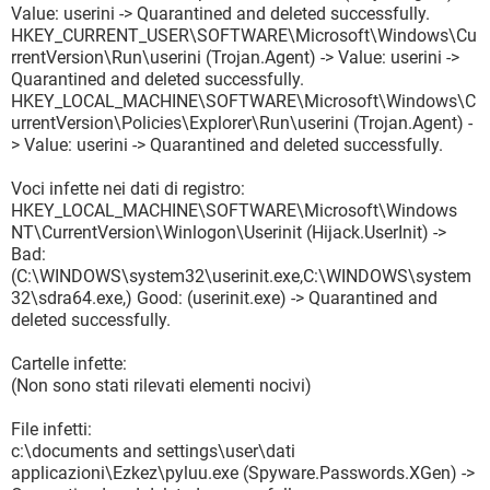
O1 - Hosts: 67.212.189.114 google.pl
Value: userini -> Quarantined and deleted successfully.
O1 - Hosts: 67.212.189.114 www.google.pl
HKEY_CURRENT_USER\SOFTWARE\Microsoft\Windows\Cu
O1 - Hosts: 67.212.189.114 google.se
rrentVersion\Run\userini (Trojan.Agent) -> Value: userini ->
O1 - Hosts: 67.212.189.114 www.google.se
Quarantined and deleted successfully.
O1 - Hosts: 67.212.189.114 google.co.uk
HKEY_LOCAL_MACHINE\SOFTWARE\Microsoft\Windows\C
O1 - Hosts: 67.212.189.114 www.google.co.uk
urrentVersion\Policies\Explorer\Run\userini (Trojan.Agent) -
O1 - Hosts: 67.212.189.114 google.co.za
> Value: userini -> Quarantined and deleted successfully.
O1 - Hosts: 67.212.189.114 www.google.co.za
O1 - Hosts: 67.212.189.114 www.google-analytics.com
Voci infette nei dati di registro:
O1 - Hosts: 67.212.189.114 www.bing.com
HKEY_LOCAL_MACHINE\SOFTWARE\Microsoft\Windows
O1 - Hosts: 67.212.189.114 search.yahoo.com
NT\CurrentVersion\Winlogon\Userinit (Hijack.UserInit) ->
O1 - Hosts: 67.212.189.114 www.search.yahoo.com
Bad:
O1 - Hosts: 67.212.189.114 uk.search.yahoo.com
(C:\WINDOWS\system32\userinit.exe,C:\WINDOWS\system
O1 - Hosts: 67.212.189.114 ca.search.yahoo.com
32\sdra64.exe,) Good: (userinit.exe) -> Quarantined and
O1 - Hosts: 67.212.189.114 de.search.yahoo.com
deleted successfully.
O1 - Hosts: 67.212.189.114 fr.search.yahoo.com
O1 - Hosts: 67.212.189.114 au.search.yahoo.com
Cartelle infette:
O2 - BHO: AcroIEHelperStub - {18DF081C-E8AD-4283-A596-
(Non sono stati rilevati elementi nocivi)
FA578C2EBDC3} - C:\Programmi\File
comuni\Adobe\Acrobat\ActiveX\AcroIEHelperShim.dll
File infetti:
O2 - BHO: (no name) - {5C255C8A-E604-49b4-9D64-
c:\documents and settings\user\dati
90988571CECB} - (no file)
applicazioni\Ezkez\pyluu.exe (Spyware.Passwords.XGen) ->