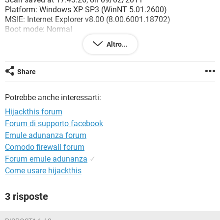
TIKTOK
FACEBOOK
Platform: Windows XP SP3 (WinNT 5.01.2600)
MSIE: Internet Explorer v8.00 (8.00.6001.18702)
HARDWARE
Boot mode: Normal
Altro...
Running processes:
C:\WINDOWS\System32\smss.exe
C:\WINDOWS\system32\winlogon.exe
Share
C:\WINDOWS\system32\services.exe
C:\WINDOWS\system32\lsass.exe
Potrebbe anche interessarti:
C:\WINDOWS\system32\svchost.exe
C:\WINDOWS\System32\svchost.exe
Hijackthis forum
C:\WINDOWS\system32\svchost.exe
Forum di supporto facebook
C:\Programmi\Lavasoft\Ad-Aware\aawservice.exe
Emule adunanza forum
C:\WINDOWS\system32\brsvc01a.exe
C:\WINDOWS\system32\spoolsv.exe
Comodo firewall forum
C:\WINDOWS\system32\brss01a.exe
Forum emule adunanza
✓
C:\Programmi\File comuni\Apple\Mobile Device
Come usare hijackthis
Support\AppleMobileDeviceService.exe
C:\Programmi\Bonjour\mDNSResponder.exe
3 risposte
C:\WINDOWS\system32\FsUsbExService.Exe
C:\WINDOWS\system32\svchost.exe
C:\Programmi\Hewlett-Packard\Shared\hpqwmiex.exe