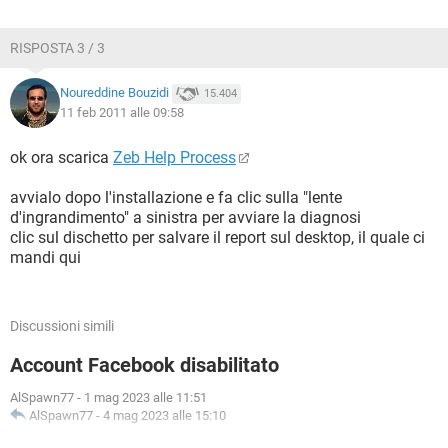
O4 - HKLM\..\Run: [QuickTime Task]
"C:\Programmi\QuickTime\qttask.exe" -atboottime
RISPOSTA 3 / 3
O4 - HKLM\..\Run: [QlbCtrl.exe] C:\Programmi\Hewlett-
Packard\HP Quick Launch Buttons\QlbCtrl.exe /Start
Noureddine Bouzidi
O4 - HKLM\..\Run: [Persistence]
15.404
11 feb 2011 alle 09:58
C:\WINDOWS\system32\igfxpers.exe
O4 - HKLM\..\Run: [iTunesHelper]
"C:\Programmi\iTunes\iTunesHelper.exe"
ok ora scarica
Zeb Help Process
O4 - HKLM\..\Run: [IgfxTray]
C:\WINDOWS\system32\igfxtray.exe
avvialo dopo l'installazione e fa clic sulla "lente
O4 - HKLM\..\Run: [HotKeysCmds]
d'ingrandimento" a sinistra per avviare la diagnosi
C:\WINDOWS\system32\hkcmd.exe
clic sul dischetto per salvare il report sul desktop, il quale ci
O4 - HKLM\..\Run: [CanonSolutionMenu]
mandi qui
C:\Programmi\Canon\SolutionMenu\CNSLMAIN.exe /logon
O4 - HKLM\..\Run: [CanonMyPrinter]
C:\Programmi\Canon\MyPrinter\BJMyPrt.exe /logon
Discussioni simili
O4 - HKCU\..\Run: [SUPERAntiSpyware]
C:\Programmi\SUPERAntiSpyware\SUPERAntiSpyware.exe
Account Facebook disabilitato
O4 - HKCU\..\Run: [userini]
C:\WINDOWS\system32\userini.exe
AlSpawn77
-
1 mag 2023 alle 11:51
O4 - HKCU\..\Run: [{D1DE8B13-9EE6-3D90-B840-
AlSpawn77
-
4 mag 2023 alle 15:10
2A2F40B33774}] "C:\Documents and Settings\user\Dati