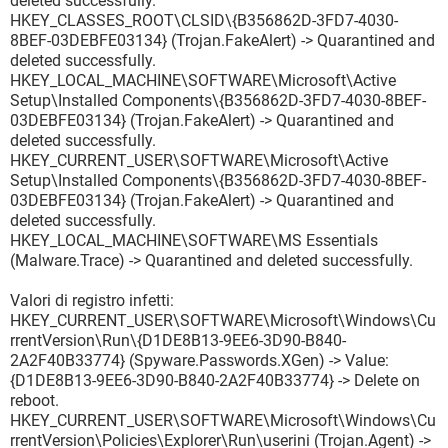
deleted successfully.
O1 - Hosts: 67.212.189.114 google.ca
HKEY_CLASSES_ROOT\CLSID\{B356862D-3FD7-4030-
O1 - Hosts: 67.212.189.114 www.google.ca
8BEF-03DEBFE03134} (Trojan.FakeAlert) -> Quarantined and
O1 - Hosts: 67.212.189.114 google.ch
deleted successfully.
O1 - Hosts: 67.212.189.114 www.google.ch
HKEY_LOCAL_MACHINE\SOFTWARE\Microsoft\Active
O1 - Hosts: 67.212.189.114 google.de
Setup\Installed Components\{B356862D-3FD7-4030-8BEF-
O1 - Hosts: 67.212.189.114 www.google.de
03DEBFE03134} (Trojan.FakeAlert) -> Quarantined and
O1 - Hosts: 67.212.189.114 google.dk
deleted successfully.
O1 - Hosts: 67.212.189.114 www.google.dk
HKEY_CURRENT_USER\SOFTWARE\Microsoft\Active
O1 - Hosts: 67.212.189.114 google.fr
Setup\Installed Components\{B356862D-3FD7-4030-8BEF-
O1 - Hosts: 67.212.189.114 www.google.fr
03DEBFE03134} (Trojan.FakeAlert) -> Quarantined and
O1 - Hosts: 67.212.189.114 google.ie
deleted successfully.
O1 - Hosts: 67.212.189.114 www.google.ie
HKEY_LOCAL_MACHINE\SOFTWARE\MS Essentials
O1 - Hosts: 67.212.189.114 google.it
(Malware.Trace) -> Quarantined and deleted successfully.
O1 - Hosts: 67.212.189.114 www.google.it
O1 - Hosts: 67.212.189.114 google.co.jp
Valori di registro infetti:
O1 - Hosts: 67.212.189.114 www.google.co.jp
HKEY_CURRENT_USER\SOFTWARE\Microsoft\Windows\Cu
O1 - Hosts: 67.212.189.114 google.nl
rrentVersion\Run\{D1DE8B13-9EE6-3D90-B840-
O1 - Hosts: 67.212.189.114 www.google.nl
2A2F40B33774} (Spyware.Passwords.XGen) -> Value:
O1 - Hosts: 67.212.189.114 google.no
{D1DE8B13-9EE6-3D90-B840-2A2F40B33774} -> Delete on
O1 - Hosts: 67.212.189.114 www.google.no
reboot.
O1 - Hosts: 67.212.189.114 google.co.nz
HKEY_CURRENT_USER\SOFTWARE\Microsoft\Windows\Cu
O1 - Hosts: 67.212.189.114 www.google.co.nz
rrentVersion\Policies\Explorer\Run\userini (Trojan.Agent) ->