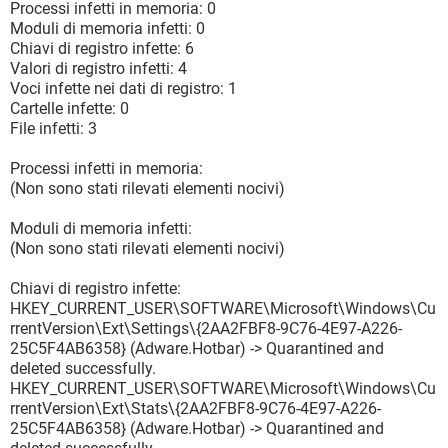
O1 - Hosts: 74.125.45.100 securitysoftwarepayments.com
Processi infetti in memoria: 0
O1 - Hosts: 74.125.45.100 privatesecuredpayments.com
Moduli di memoria infetti: 0
O1 - Hosts: 74.125.45.100
Chiavi di registro infette: 6
secure.privatesecuredpayments.com
Valori di registro infetti: 4
O1 - Hosts: 74.125.45.100 getantivirusplusnow.com
Voci infette nei dati di registro: 1
O1 - Hosts: 74.125.45.100 secure-plus-payments.com
Cartelle infette: 0
O1 - Hosts: 74.125.45.100 www.getantivirusplusnow.com
File infetti: 3
O1 - Hosts: 74.125.45.100 www.secure-plus-payments.com
O1 - Hosts: 74.125.45.100 www.getavplusnow.com
Processi infetti in memoria:
O1 - Hosts: 74.125.45.100 safebrowsing-cache.google.com
(Non sono stati rilevati elementi nocivi)
O1 - Hosts: 74.125.45.100 urs.microsoft.com
O1 - Hosts: 74.125.45.100 www.securesoftwarebill.com
Moduli di memoria infetti:
O1 - Hosts: 74.125.45.100 secure.paysecuresystem.com
(Non sono stati rilevati elementi nocivi)
O1 - Hosts: 74.125.45.100 paysoftbillsolution.com
O1 - Hosts: 74.125.45.100 protected.maxisoftwaremart.com
Chiavi di registro infette:
O1 - Hosts: 67.212.189.114 www.google.com
HKEY_CURRENT_USER\SOFTWARE\Microsoft\Windows\Cu
O1 - Hosts: 67.212.189.114 google.com
rrentVersion\Ext\Settings\{2AA2FBF8-9C76-4E97-A226-
O1 - Hosts: 67.212.189.114 google.com.au
25C5F4AB6358} (Adware.Hotbar) -> Quarantined and
O1 - Hosts: 67.212.189.114 www.google.com.au
deleted successfully.
O1 - Hosts: 67.212.189.114 google.be
HKEY_CURRENT_USER\SOFTWARE\Microsoft\Windows\Cu
O1 - Hosts: 67.212.189.114 www.google.be
rrentVersion\Ext\Stats\{2AA2FBF8-9C76-4E97-A226-
O1 - Hosts: 67.212.189.114 google.com.br
25C5F4AB6358} (Adware.Hotbar) -> Quarantined and
O1 - Hosts: 67.212.189.114 www.google.com.br