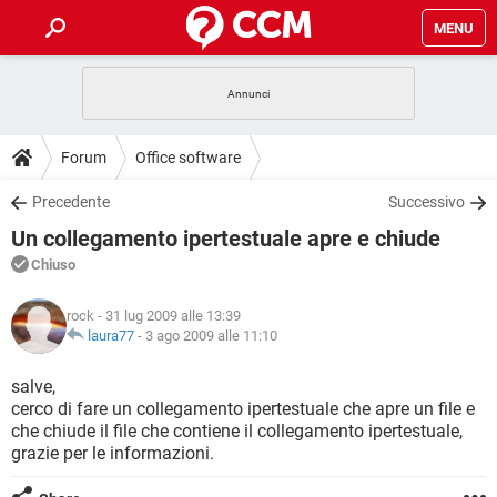
MENU
HOME
COVID-19
GAMING
GUIDE
Forum
Office software
INTRATTENIMENTO
ANDROID
COVID-19
GAMING
DOWNLOAD
Precedente
Successivo
iOS
WINDOWS 10
INTRATTENIMENTO
ANDROID
Un collegamento ipertestuale apre e chiude
INSTAGRAM
COVID-19
WHATSAPP
GAMING
FORUM
iOS
WINDOWS 10
Chiuso
TIKTOK
INTRATTENIMENTO
FACEBOOK
ANDROID
INSTAGRAM
COVID-19
WHATSAPP
GAMING
GLOSSARIO
HARDWARE
iOS
rock
- 31 lug 2009 alle 13:39
WINDOWS 10
TIKTOK
INTRATTENIMENTO
FACEBOOK
ANDROID
laura77
-
3 ago 2009 alle 11:10
INSTAGRAM
COVID-19
WHATSAPP
GAMING
HARDWARE
iOS
WINDOWS 10
salve,
TIKTOK
INTRATTENIMENTO
FACEBOOK
ANDROID
cerco di fare un collegamento ipertestuale che apre un file e
INSTAGRAM
WHATSAPP
che chiude il file che contiene il collegamento ipertestuale,
HARDWARE
iOS
WINDOWS 10
TIKTOK
FACEBOOK
grazie per le informazioni.
INSTAGRAM
WHATSAPP
HARDWARE