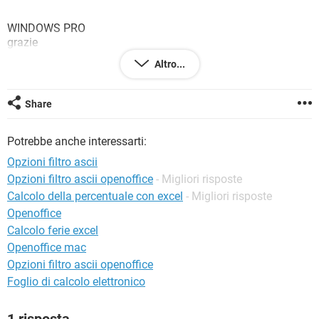
TIKTOK
FACEBOOK
WINDOWS PRO
HARDWARE
grazie
Configurazione:
Windows XP
Altro...
Firefox 3.5.1
Share
Potrebbe anche interessarti:
Opzioni filtro ascii
Opzioni filtro ascii openoffice
- Migliori risposte
Calcolo della percentuale con excel
- Migliori risposte
Openoffice
Calcolo ferie excel
Openoffice mac
Opzioni filtro ascii openoffice
Foglio di calcolo elettronico