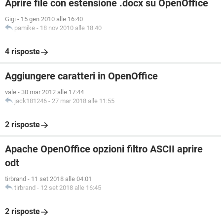
Aprire file con estensione .docx su OpenOffice
Gigi
-
15 gen 2010 alle 16:40
pamike
-
18 nov 2010 alle 18:40
4 risposte
Aggiungere caratteri in OpenOffice
vale
-
30 mar 2012 alle 17:44
jack181246
-
27 mar 2018 alle 11:55
2 risposte
Apache OpenOffice opzioni filtro ASCII aprire
odt
tirbrand
-
11 set 2018 alle 04:01
tirbrand
-
12 set 2018 alle 16:45
2 risposte