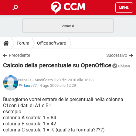
MENU
HOME
COVID-19
GAMING
GUIDE
Forum
Office software
INTRATTENIMENTO
ANDROID
COVID-19
GAMING
DOWNLOAD
Precedente
Successivo
iOS
WINDOWS 10
INTRATTENIMENTO
ANDROID
Calcolo della percentuale su OpenOffice
INSTAGRAM
COVID-19
WHATSAPP
GAMING
Chiuso
FORUM
iOS
WINDOWS 10
TIKTOK
INTRATTENIMENTO
FACEBOOK
ANDROID
isabella
- Modificato il 28 dic 2018 alle 16:08
INSTAGRAM
COVID-19
WHATSAPP
GAMING
GLOSSARIO
laura77
-
4 ago 2009 alle 12:29
HARDWARE
iOS
WINDOWS 10
TIKTOK
INTRATTENIMENTO
FACEBOOK
ANDROID
INSTAGRAM
COVID-19
WHATSAPP
GAMING
Buongiorno vorrei entrare delle percentuali nella colonna
HARDWARE
iOS
WINDOWS 10
C1con i dati di A1 e B1
TIKTOK
INTRATTENIMENTO
FACEBOOK
ANDROID
esempio
INSTAGRAM
WHATSAPP
colonna A scatola 1 = 84
HARDWARE
iOS
WINDOWS 10
TIKTOK
FACEBOOK
colonna B scatola 1 = 42
INSTAGRAM
WHATSAPP
colonna C scatola 1 = % (qual'è la formula????)
HARDWARE