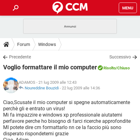
MENU
HOME
COVID-19
GAMING
GUIDE
Forum
Windows
INTRATTENIMENTO
ANDROID
COVID-19
GAMING
DOWNLOAD
Precedente
Successivo
iOS
WINDOWS 10
INTRATTENIMENTO
ANDROID
Voglio formattare il mio computer
INSTAGRAM
COVID-19
WHATSAPP
GAMING
Risolto
/Chiuso
FORUM
iOS
WINDOWS 10
TIKTOK
INTRATTENIMENTO
FACEBOOK
ANDROID
ADAMOS
- 21 lug 2009 alle 12:43
INSTAGRAM
COVID-19
WHATSAPP
GAMING
GLOSSARIO
Noureddine Bouzidi
-
22 lug 2009 alle 14:36
HARDWARE
iOS
WINDOWS 10
TIKTOK
INTRATTENIMENTO
FACEBOOK
ANDROID
INSTAGRAM
COVID-19
WHATSAPP
GAMING
Ciao,Scusate il mio computer si spegne automaticamente
HARDWARE
iOS
WINDOWS 10
perchè gli e entrato un virus!
TIKTOK
INTRATTENIMENTO
FACEBOOK
ANDROID
Mi fa impazzire e windows xp professionale aiutatemi
INSTAGRAM
WHATSAPP
perfavore perche ho bisogno di farci ricerche approfondite
HARDWARE
iOS
WINDOWS 10
TIKTOK
FACEBOOK
MI potete dire cm formattarlo nn ce la faccio più sono
INSTAGRAM
WHATSAPP
disperato rispondetemi grazie
HARDWARE
Ciao. Adam