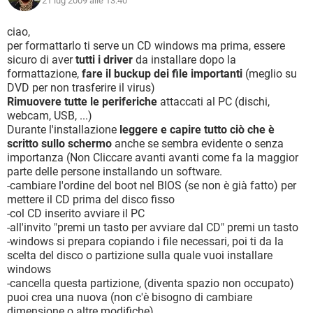
21 lug 2009 alle 13:40
ciao,
per formattarlo ti serve un CD windows ma prima, essere
sicuro di aver
tutti i driver
da installare dopo la
formattazione,
fare il buckup dei file importanti
(meglio su
DVD per non trasferire il virus)
Rimuovere tutte le periferiche
attaccati al PC (dischi,
webcam, USB, ...)
Durante l'installazione
leggere e capire tutto ciò che è
scritto sullo schermo
anche se sembra evidente o senza
importanza (Non Cliccare avanti avanti come fa la maggior
parte delle persone installando un software.
-cambiare l'ordine del boot nel BIOS (se non è già fatto) per
mettere il CD prima del disco fisso
-col CD inserito avviare il PC
-all'invito "premi un tasto per avviare dal CD" premi un tasto
-windows si prepara copiando i file necessari, poi ti da la
scelta del disco o partizione sulla quale vuoi installare
windows
-cancella questa partizione, (diventa spazio non occupato)
puoi crea una nuova (non c'è bisogno di cambiare
dimensione o altre modifiche)