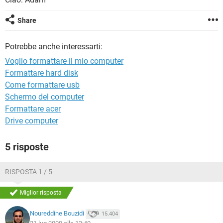
TIKTOK
FACEBOOK
HARDWARE
Share
Potrebbe anche interessarti:
Voglio formattare il mio computer
Formattare hard disk
Come formattare usb
Schermo del computer
Formattare acer
Drive computer
5 risposte
RISPOSTA 1 / 5
Miglior risposta
Noureddine Bouzidi
15.404