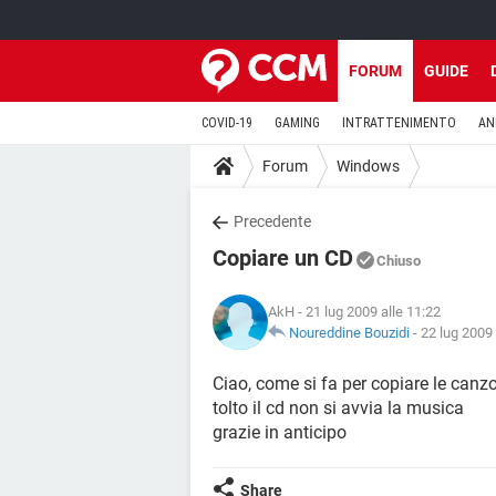
FORUM
GUIDE
COVID-19
GAMING
INTRATTENIMENTO
AN
Forum
Windows
Precedente
Copiare un CD
Chiuso
AkH
- 21 lug 2009 alle 11:22
Noureddine Bouzidi
-
22 lug 2009 
Ciao, come si fa per copiare le canz
tolto il cd non si avvia la musica
grazie in anticipo
Share