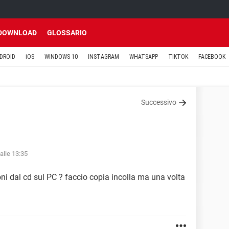
DOWNLOAD
GLOSSARIO
DROID
iOS
WINDOWS 10
INSTAGRAM
WHATSAPP
TIKTOK
FACEBOOK
Successivo
alle 13:35
oni dal cd sul PC ? faccio copia incolla ma una volta