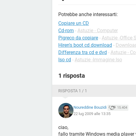
Potrebbe anche interessarti:
Copiare un CD
Cd-rom
-
Astuzie - Computer
Pigreco da copiare
-
Astuzie -Office 
Hiren's boot cd download
-
Download 
Differenza tra cd e dvd
-
Astuzie - C
Iso cd
-
Astuzie -Immagine Iso
1 risposta
RISPOSTA 1 / 1
Noureddine Bouzidi
15.404
22 lug 2009 alle 13:35
ciao,
fallo tramite Windows media player 