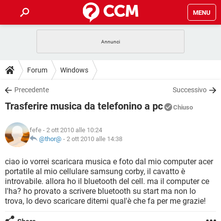
MENU
HOME
COVID-19
GAMING
GUIDE
Forum
Windows
INTRATTENIMENTO
ANDROID
COVID-19
GAMING
DOWNLOAD
Precedente
Successivo
iOS
WINDOWS 10
INTRATTENIMENTO
ANDROID
Trasferire musica da telefonino a pc
INSTAGRAM
COVID-19
WHATSAPP
GAMING
Chiuso
FORUM
iOS
WINDOWS 10
TIKTOK
INTRATTENIMENTO
FACEBOOK
ANDROID
fefe
- 2 ott 2010 alle 10:24
INSTAGRAM
COVID-19
WHATSAPP
GAMING
GLOSSARIO
@thor@
-
2 ott 2010 alle 14:38
HARDWARE
iOS
WINDOWS 10
TIKTOK
INTRATTENIMENTO
FACEBOOK
ANDROID
INSTAGRAM
COVID-19
WHATSAPP
GAMING
ciao io vorrei scaricara musica e foto dal mio computer acer
HARDWARE
iOS
WINDOWS 10
portatile al mio cellulare samsung corby, il cavatto è
TIKTOK
INTRATTENIMENTO
FACEBOOK
ANDROID
introvabile. allora ho il bluetooth del cell. ma il computer ce
INSTAGRAM
WHATSAPP
l'ha? ho provato a scrivere bluetooth su start ma non lo
HARDWARE
iOS
WINDOWS 10
TIKTOK
FACEBOOK
trova, lo devo scaricare ditemi qual'è che fa per me grazie!
INSTAGRAM
WHATSAPP
HARDWARE