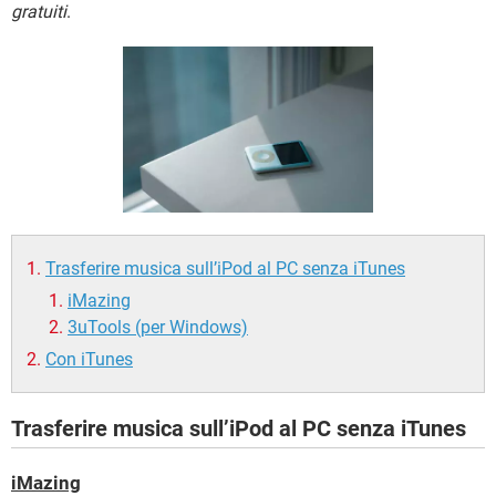
TIKTOK
FACEBOOK
gratuiti
.
HARDWARE
Trasferire musica sull’iPod al PC senza iTunes
iMazing
3uTools (per Windows)
Con iTunes
Trasferire musica sull’iPod al PC senza iTunes
iMazing