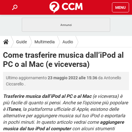
MENU
HOME
COVID-19
GAMING
GUIDE
Guide
Multimedia
Audio
INTRATTENIMENTO
ANDROID
COVID-19
GAMING
DOWNLOAD
Come trasferire musica dall’iPod al
iOS
WINDOWS 10
INTRATTENIMENTO
ANDROID
PC o al Mac (e viceversa)
INSTAGRAM
COVID-19
WHATSAPP
GAMING
FORUM
iOS
WINDOWS 10
TIKTOK
INTRATTENIMENTO
FACEBOOK
ANDROID
Ultimo aggiornamento
23 maggio 2022 alle 15:36
da
Antonello
INSTAGRAM
COVID-19
WHATSAPP
GAMING
GLOSSARIO
HARDWARE
iOS
Ciccarello
.
WINDOWS 10
TIKTOK
INTRATTENIMENTO
FACEBOOK
ANDROID
INSTAGRAM
COVID-19
WHATSAPP
GAMING
Trasferire musica dall’iPod al PC o al Mac
(e viceversa) è
HARDWARE
iOS
WINDOWS 10
più facile di quanto si pensi. Anche se l’opzione più popolare
TIKTOK
INTRATTENIMENTO
FACEBOOK
ANDROID
è
iTunes
, la piattaforma ufficiale di Apple, esistono delle
INSTAGRAM
WHATSAPP
HARDWARE
iOS
WINDOWS 10
alternative per aggiungere musica sul tuo iPod o esportarla
TIKTOK
FACEBOOK
in pochi minuti. In questo articolo vedrai come
aggiungere
INSTAGRAM
WHATSAPP
musica dal tuo iPod al computer
con alcuni strumenti
HARDWARE