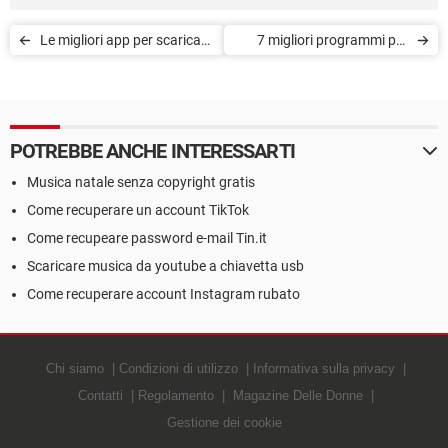
Le migliori app per scaricare
7 migliori programmi per
musica gratis
creare musica
POTREBBE ANCHE INTERESSARTI
Musica natale senza copyright gratis
Come recuperare un account TikTok
Come recupeare password e-mail Tin.it
Scaricare musica da youtube a chiavetta usb
Come recuperare account Instagram rubato
Chi siamo
Condizioni di utilizzo
Informativa sulla privacy
Contatti
Regolamento
Magazine Delle Donne
Gestione dei cookie