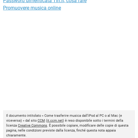
Password dimenticata Tin.it, cosa fare
Promuovere musica online
Il documento intitolato « Come trasferire musica dall’iPod al PC o al Mac (e
viceversa) » dal sito
CCM
(
it.ccm.net
) è reso disponibile sotto i termini della
licenza
Creative Commons
. È possibile copiare, modificare delle copie di questa
pagina, nelle condizioni previste dalla licenza, finché questa nota appaia
chiaramente.