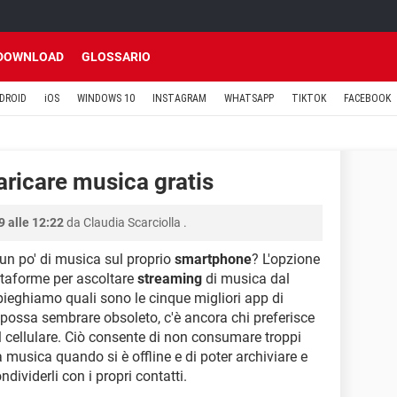
DOWNLOAD
GLOSSARIO
DROID
iOS
WINDOWS 10
INSTAGRAM
WHATSAPP
TIKTOK
FACEBOOK
aricare musica gratis
 alle 12:22
da
Claudia Scarciolla
.
 un po' di musica sul proprio
smartphone
? L'opzione
iattaforme per ascoltare
streaming
di musica dal
spieghiamo quali sono le cinque migliori app di
possa sembrare obsoleto, c'è ancora chi preferisce
l cellulare. Ciò consente di non consumare troppi
a musica quando si è offline e di poter archiviare e
condividerli con i propri contatti.