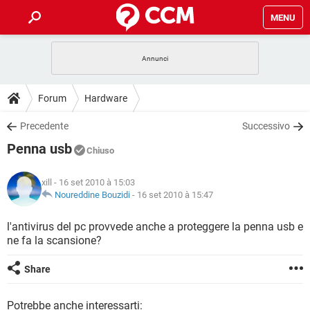
MENU
HOME
COVID-19
GAMING
GUIDE
Forum
Hardware
INTRATTENIMENTO
ANDROID
COVID-19
GAMING
DOWNLOAD
Precedente
Successivo
iOS
WINDOWS 10
INTRATTENIMENTO
ANDROID
Penna usb
INSTAGRAM
COVID-19
WHATSAPP
GAMING
Chiuso
FORUM
iOS
WINDOWS 10
TIKTOK
INTRATTENIMENTO
FACEBOOK
ANDROID
xill
- 16 set 2010 à 15:03
INSTAGRAM
COVID-19
WHATSAPP
GAMING
GLOSSARIO
Noureddine Bouzidi
-
16 set 2010 à 15:47
HARDWARE
iOS
WINDOWS 10
TIKTOK
INTRATTENIMENTO
FACEBOOK
ANDROID
INSTAGRAM
COVID-19
WHATSAPP
GAMING
l'antivirus del pc provvede anche a proteggere la penna usb e
HARDWARE
iOS
WINDOWS 10
ne fa la scansione?
TIKTOK
INTRATTENIMENTO
FACEBOOK
ANDROID
INSTAGRAM
WHATSAPP
HARDWARE
iOS
WINDOWS 10
Share
TIKTOK
FACEBOOK
INSTAGRAM
WHATSAPP
HARDWARE
Potrebbe anche interessarti: