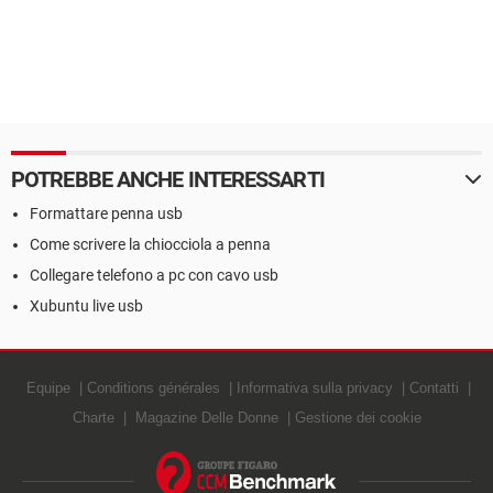
POTREBBE ANCHE INTERESSARTI
Formattare penna usb
Come scrivere la chiocciola a penna
Collegare telefono a pc con cavo usb
Xubuntu live usb
Equipe
Conditions générales
Informativa sulla privacy
Contatti
Charte
Magazine Delle Donne
Gestione dei cookie