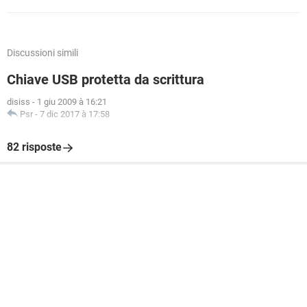
Discussioni simili
Chiave USB protetta da scrittura
disiss
-
1 giu 2009 à 16:21
Psr
-
7 dic 2017 à 17:58
82 risposte