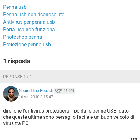
TIKTOK
FACEBOOK
Penna usb
HARDWARE
Penna usb non riconosciuta
Antivirus per penna usb
Porta usb non funziona
Photoshop penna
Protezione penna usb
1 risposta
RÉPONSE 1 / 1
Noureddine Bouzidi
15.404
16 set 2010 à 15:47
direi che l'antivirus proteggerà il pc dalle penne USB, dato
che queste ultime sono bersaglio facile e un buon veicolo di
virus tra PC