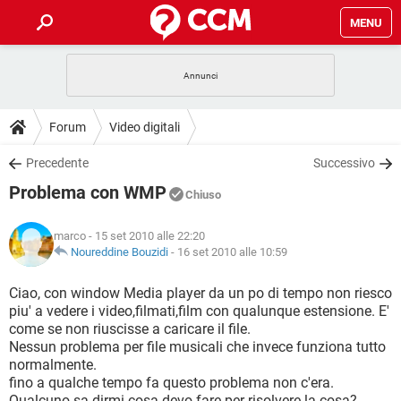
MENU
HOME
COVID-19
GAMING
GUIDE
Forum
Video digitali
INTRATTENIMENTO
ANDROID
COVID-19
GAMING
DOWNLOAD
Precedente
Successivo
iOS
WINDOWS 10
INTRATTENIMENTO
ANDROID
Problema con WMP
INSTAGRAM
COVID-19
WHATSAPP
GAMING
Chiuso
FORUM
iOS
WINDOWS 10
TIKTOK
INTRATTENIMENTO
FACEBOOK
ANDROID
marco
- 15 set 2010 alle 22:20
INSTAGRAM
COVID-19
WHATSAPP
GAMING
GLOSSARIO
Noureddine Bouzidi
-
16 set 2010 alle 10:59
HARDWARE
iOS
WINDOWS 10
TIKTOK
INTRATTENIMENTO
FACEBOOK
ANDROID
INSTAGRAM
COVID-19
WHATSAPP
GAMING
Ciao, con window Media player da un po di tempo non riesco
HARDWARE
iOS
WINDOWS 10
piu' a vedere i video,filmati,film con qualunque estensione. E'
TIKTOK
INTRATTENIMENTO
FACEBOOK
ANDROID
come se non riuscisse a caricare il file.
INSTAGRAM
WHATSAPP
Nessun problema per file musicali che invece funziona tutto
HARDWARE
iOS
WINDOWS 10
TIKTOK
FACEBOOK
normalmente.
INSTAGRAM
WHATSAPP
fino a qualche tempo fa questo problema non c'era.
HARDWARE
Qualcuno sa dirmi cosa devo fare per risolvere la cosa?