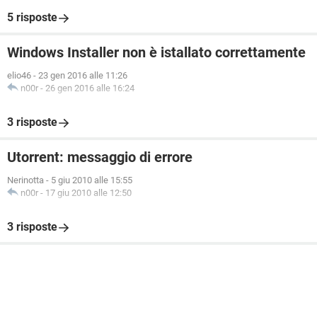
5 risposte
Windows Installer non è istallato correttamente
elio46
-
23 gen 2016 alle 11:26
n00r
-
26 gen 2016 alle 16:24
3 risposte
Utorrent: messaggio di errore
Nerinotta
-
5 giu 2010 alle 15:55
n00r
-
17 giu 2010 alle 12:50
3 risposte