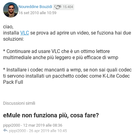
Noureddine Bouzidi
15.404
16 set 2010 alle 10:59
ciao,
installa
VLC
se prova ad aprire un video, se fuziona hai due
soluzioni:
* Continuare ad usare VLC che è un ottimo lettore
multimediale anche più leggero e più efficace di wmp
* Installare i codec mancanti a wmp, se non sai quali codec
ti servono installati un pacchetto codec come K-Lite Codec
Pack Full
Discussioni simili
eMule non funziona più, cosa fare?
pippi2000
-
12 mar 2019 alle 08:36
pippi2000
-
26 apr 2019 alle 10:45