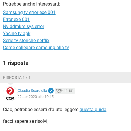
TIKTOK
FACEBOOK
Potrebbe anche interessarti:
Samsung tv error exe 001
HARDWARE
Error exe 001
Nvlddmkm.sys error
Yacine tv apk
Serie tv storiche netflix
Come collegare samsung alla tv
1 risposta
RISPOSTA 1 / 1
Claudia Scarciolla
11.181
22 apr 2020 alle 10:45
Ciao, potrebbe esserti d'aiuto leggere
questa guida
.
facci sapere se risolvi,