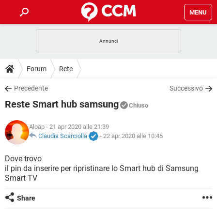
MENU
HOME
COVID-19
GAMING
GUIDE
Forum
Rete
INTRATTENIMENTO
ANDROID
COVID-19
GAMING
DOWNLOAD
Precedente
Successivo
iOS
WINDOWS 10
INTRATTENIMENTO
ANDROID
Reste Smart hub samsung
INSTAGRAM
COVID-19
WHATSAPP
GAMING
Chiuso
FORUM
iOS
WINDOWS 10
TIKTOK
INTRATTENIMENTO
FACEBOOK
ANDROID
Aloap
- 21 apr 2020 alle 21:39
INSTAGRAM
COVID-19
WHATSAPP
GAMING
GLOSSARIO
Claudia Scarciolla
-
22 apr 2020 alle 10:45
HARDWARE
iOS
WINDOWS 10
TIKTOK
INTRATTENIMENTO
FACEBOOK
ANDROID
INSTAGRAM
COVID-19
WHATSAPP
GAMING
Dove trovo
HARDWARE
iOS
WINDOWS 10
il pin da inserire per ripristinare lo Smart hub di Samsung
TIKTOK
INTRATTENIMENTO
FACEBOOK
ANDROID
Smart TV
INSTAGRAM
WHATSAPP
HARDWARE
iOS
WINDOWS 10
TIKTOK
FACEBOOK
Share
INSTAGRAM
WHATSAPP
HARDWARE