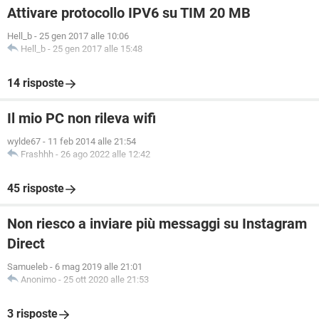
Attivare protocollo IPV6 su TIM 20 MB
Hell_b
-
25 gen 2017 alle 10:06
Hell_b
-
25 gen 2017 alle 15:48
14 risposte
Il mio PC non rileva wifi
wylde67
-
11 feb 2014 alle 21:54
Frashhh
-
26 ago 2022 alle 12:42
45 risposte
Non riesco a inviare più messaggi su Instagram
Direct
Samueleb
-
6 mag 2019 alle 21:01
Anonimo
-
25 ott 2020 alle 21:53
3 risposte