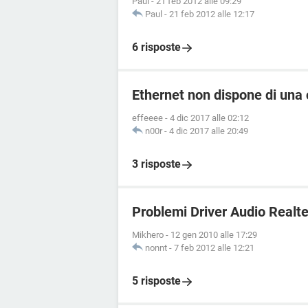
Paul
-
21 feb 2012 alle 09:29
Paul
-
21 feb 2012 alle 12:17
6 risposte
Ethernet non dispone di una 
effeeee
-
4 dic 2017 alle 02:12
n00r
-
4 dic 2017 alle 20:49
3 risposte
Problemi Driver Audio Realt
Mikhero
-
12 gen 2010 alle 17:29
nonnt
-
7 feb 2012 alle 12:21
5 risposte