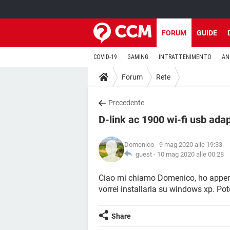
FORUM
GUIDE
COVID-19
GAMING
INTRATTENIMENTO
AN
Forum
Rete
Precedente
D-link ac 1900 wi-fi usb ada
Domenico
- 9 mag 2020 alle 19:33
guest -
10 mag 2020 alle 00:28
Ciao mi chiamo Domenico, ho appena
vorrei installarla su windows xp. Pot
Share