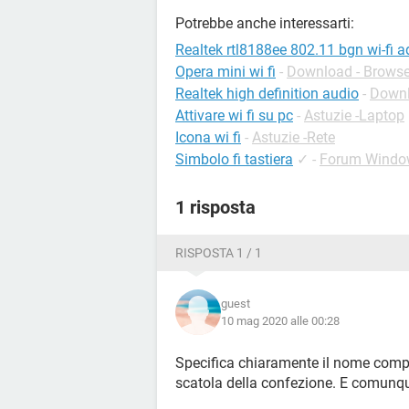
Potrebbe anche interessarti:
Realtek rtl8188ee 802.11 bgn wi-fi a
Opera mini wi fi
-
Download - Browse
Realtek high definition audio
-
Downl
Attivare wi fi su pc
-
Astuzie -Laptop
Icona wi fi
-
Astuzie -Rete
Simbolo fi tastiera
✓
-
Forum Windo
1 risposta
RISPOSTA 1 / 1
guest
10 mag 2020 alle 00:28
Specifica chiaramente il nome comple
scatola della confezione. E comunque