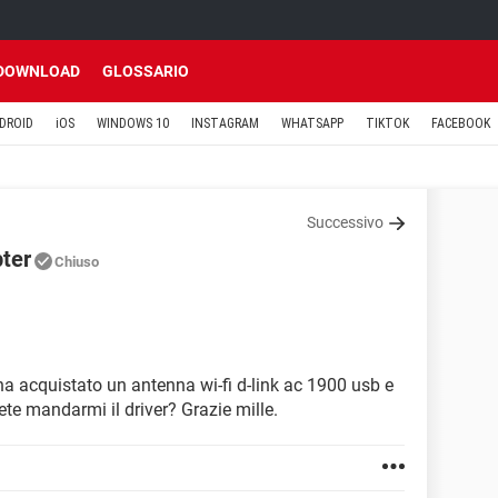
DOWNLOAD
GLOSSARIO
DROID
iOS
WINDOWS 10
INSTAGRAM
WHATSAPP
TIKTOK
FACEBOOK
Successivo
pter
Chiuso
 acquistato un antenna wi-fi d-link ac 1900 usb e
ete mandarmi il driver? Grazie mille.