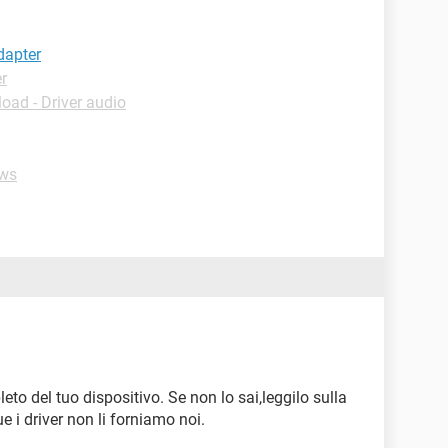
dapter
r
oad - Driver audio
ws
to del tuo dispositivo. Se non lo sai,leggilo sulla
 i driver non li forniamo noi.