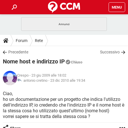
MENU
HOME
COVID-19
GAMING
GUIDE
Forum
Rete
INTRATTENIMENTO
ANDROID
COVID-19
GAMING
DOWNLOAD
Precedente
Successivo
iOS
WINDOWS 10
INTRATTENIMENTO
ANDROID
Nome host e indirizzo IP
INSTAGRAM
COVID-19
WHATSAPP
GAMING
Chiuso
FORUM
iOS
WINDOWS 10
TIKTOK
INTRATTENIMENTO
FACEBOOK
ANDROID
Crespo
- 23 giu 2009 alle 18:02
INSTAGRAM
COVID-19
WHATSAPP
GAMING
GLOSSARIO
antonio cretino -
23 dic 2010 alle 19:34
HARDWARE
iOS
WINDOWS 10
TIKTOK
INTRATTENIMENTO
FACEBOOK
ANDROID
INSTAGRAM
COVID-19
WHATSAPP
GAMING
Ciao,
HARDWARE
iOS
WINDOWS 10
ho un documentazione per un progetto che indica l'utilizzo
TIKTOK
INTRATTENIMENTO
FACEBOOK
ANDROID
dell'indirizzo IP, io credendo che l'indirizzo IP e il nome host è
INSTAGRAM
WHATSAPP
la stessa cosa ho utilizzato quest'ultimo (nome host)
HARDWARE
iOS
WINDOWS 10
TIKTOK
FACEBOOK
vorrei sapere se si tratta della stessa cosa ?
INSTAGRAM
WHATSAPP
HARDWARE