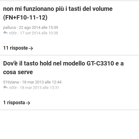
non mi funzionano più i tasti del volume
(FN+F10-11-12)
palluca
-
22 ago 2014 alle 15:39
n00r
-
17 set 2014 alle 10:38
11 risposte
Dov'è il tasto hold nel modello GT-C3310 e a
cosa serve
51tiziana
-
18 mar 2013 alle 12:44
n00r
-
18 mar 2013 alle 13:31
1 risposta