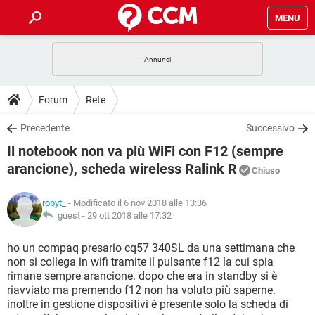
MENU
HOME
COVID-19
GAMING
GUIDE
Forum
Rete
INTRATTENIMENTO
ANDROID
COVID-19
GAMING
DOWNLOAD
Precedente
Successivo
iOS
WINDOWS 10
INTRATTENIMENTO
ANDROID
Il notebook non va più WiFi con F12 (sempre
INSTAGRAM
COVID-19
WHATSAPP
GAMING
FORUM
iOS
WINDOWS 10
arancione), scheda wireless Ralink R
Chiuso
TIKTOK
INTRATTENIMENTO
FACEBOOK
ANDROID
INSTAGRAM
COVID-19
WHATSAPP
GAMING
GLOSSARIO
HARDWARE
iOS
WINDOWS 10
robyt_
- Modificato il 6 nov 2018 alle 13:36
TIKTOK
INTRATTENIMENTO
FACEBOOK
ANDROID
guest -
29 ott 2018 alle 17:32
INSTAGRAM
COVID-19
WHATSAPP
GAMING
HARDWARE
iOS
WINDOWS 10
ho un compaq presario cq57 340SL da una settimana che
TIKTOK
INTRATTENIMENTO
FACEBOOK
ANDROID
INSTAGRAM
WHATSAPP
non si collega in wifi tramite il pulsante f12 la cui spia
HARDWARE
iOS
WINDOWS 10
rimane sempre arancione. dopo che era in standby si è
TIKTOK
FACEBOOK
riavviato ma premendo f12 non ha voluto più saperne.
INSTAGRAM
WHATSAPP
inoltre in gestione dispositivi è presente solo la scheda di
HARDWARE