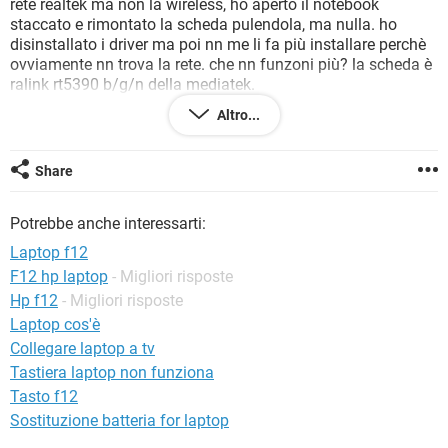
rete realtek ma non la wireless, ho aperto il notebook
TIKTOK
FACEBOOK
staccato e rimontato la scheda pulendola, ma nulla. ho
HARDWARE
disinstallato i driver ma poi nn me li fa più installare perchè
ovviamente nn trova la rete. che nn funzoni più? la scheda è
ralink rt5390 b/g/n della mediatek.
pure su sito hp ho scaricato ma nulla. conviene sostituirla
Altro...
anche se le prestazioni del computer un po' vecchio nn è
veloce nell'aprire le pagine web. forse a sto punto compro
adattatore wifi usb. date spiegazioni grazie.
Share
Potrebbe anche interessarti:
Laptop f12
F12 hp laptop
- Migliori risposte
Hp f12
- Migliori risposte
Laptop cos'è
Collegare laptop a tv
Tastiera laptop non funziona
Tasto f12
Sostituzione batteria for laptop