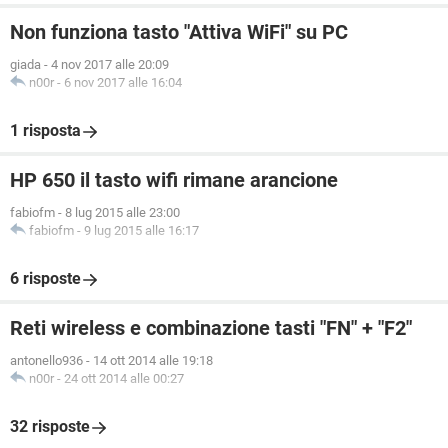
Non funziona tasto "Attiva WiFi" su PC
giada
-
4 nov 2017 alle 20:09
n00r
-
6 nov 2017 alle 16:04
1 risposta
HP 650 il tasto wifi rimane arancione
fabiofm
-
8 lug 2015 alle 23:00
fabiofm
-
9 lug 2015 alle 16:17
6 risposte
Reti wireless e combinazione tasti "FN" + "F2"
antonello936
-
14 ott 2014 alle 19:18
n00r
-
24 ott 2014 alle 00:27
32 risposte