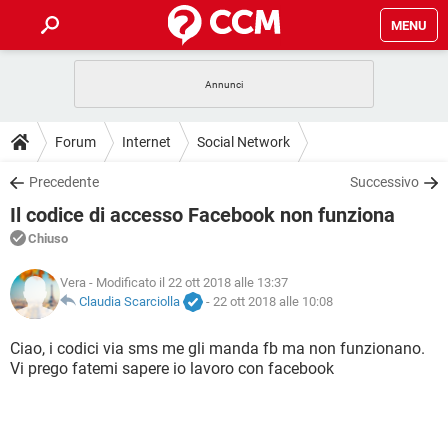
MENU
HOME
COVID-19
GAMING
GUIDE
Forum
Internet
Social Network
INTRATTENIMENTO
ANDROID
COVID-19
GAMING
DOWNLOAD
Precedente
Successivo
iOS
WINDOWS 10
INTRATTENIMENTO
ANDROID
Il codice di accesso Facebook non funziona
INSTAGRAM
COVID-19
WHATSAPP
GAMING
FORUM
iOS
WINDOWS 10
Chiuso
TIKTOK
INTRATTENIMENTO
FACEBOOK
ANDROID
INSTAGRAM
COVID-19
WHATSAPP
GAMING
GLOSSARIO
Vera
- Modificato il 22 ott 2018 alle 13:37
HARDWARE
iOS
WINDOWS 10
TIKTOK
INTRATTENIMENTO
FACEBOOK
ANDROID
Claudia Scarciolla
-
22 ott 2018 alle 10:08
INSTAGRAM
COVID-19
WHATSAPP
GAMING
HARDWARE
iOS
WINDOWS 10
Ciao, i codici via sms me gli manda fb ma non funzionano.
TIKTOK
INTRATTENIMENTO
FACEBOOK
ANDROID
Vi prego fatemi sapere io lavoro con facebook
INSTAGRAM
WHATSAPP
HARDWARE
iOS
WINDOWS 10
TIKTOK
FACEBOOK
INSTAGRAM
WHATSAPP
HARDWARE