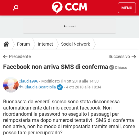
MENU
HOME
COVID-19
GAMING
GUIDE
Forum
Internet
Social Network
INTRATTENIMENTO
ANDROID
COVID-19
GAMING
DOWNLOAD
Precedente
Successivo
iOS
WINDOWS 10
INTRATTENIMENTO
ANDROID
Facebook non arriva SMS di conferma
INSTAGRAM
COVID-19
WHATSAPP
GAMING
Chiuso
FORUM
iOS
WINDOWS 10
TIKTOK
INTRATTENIMENTO
FACEBOOK
ANDROID
Claudia996
- Modificato il 4 ott 2018 alle 14:33
INSTAGRAM
COVID-19
WHATSAPP
GAMING
GLOSSARIO
Claudia Scarciolla
-
4 ott 2018 alle 18:34
HARDWARE
iOS
WINDOWS 10
TIKTOK
INTRATTENIMENTO
FACEBOOK
ANDROID
INSTAGRAM
COVID-19
WHATSAPP
GAMING
Buonasera da venerdì scorso sono stata disconnessa
HARDWARE
iOS
WINDOWS 10
automaticamente dal mio account facebook. Non
TIKTOK
INTRATTENIMENTO
FACEBOOK
ANDROID
ricordandomi la password ho eseguito i passaggi per
INSTAGRAM
WHATSAPP
reimpostarla ma dopo numerosi tentativi l SMS di conferma
HARDWARE
iOS
WINDOWS 10
TIKTOK
FACEBOOK
non arriva, non ho modo di reimpostarla tramite email, come
INSTAGRAM
WHATSAPP
posso fare per recuperarlo?
HARDWARE