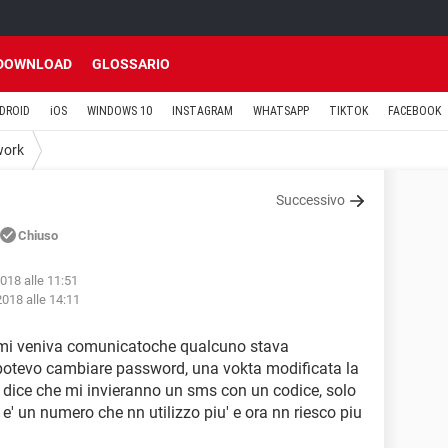
DOWNLOAD
GLOSSARIO
DROID
iOS
WINDOWS 10
INSTAGRAM
WHATSAPP
TIKTOK
FACEBOOK
work
Successivo
Chiuso
2018 alle 11:51
2018 alle 14:11
ui mi veniva comunicatoche qualcuno stava
potevo cambiare password, una vokta modificata la
ice che mi invieranno un sms con un codice, solo
 e' un numero che nn utilizzo piu' e ora nn riesco piu