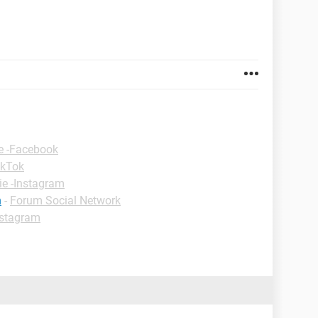
e -Facebook
ikTok
ie -Instagram
m
-
Forum Social Network
nstagram