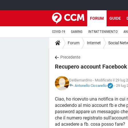
FORUM
GUIDE
COVID-19
GAMING
INTRATTENIMENTO
AN
Forum
Internet
Social Net
Precedente
Recupero account Facebook
DeiBernardino
- Modificato il 29 lug 
Antonello Ciccarello
-
29 lug 
Ciao, ho ricevuto una notifica in c
accedendo al mio account fb e che 
password appare un messaggio che d
che il numero registrato sull'account
ad acxedere a fb. cosa posso fare?