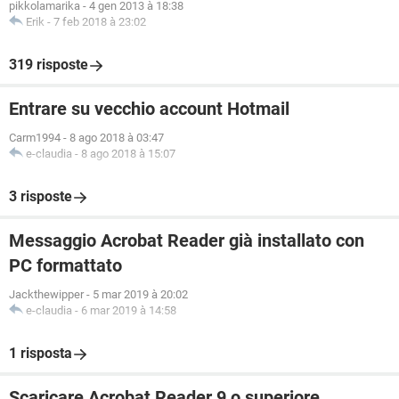
pikkolamarika
-
4 gen 2013 à 18:38
Erik
-
7 feb 2018 à 23:02
319 risposte
Entrare su vecchio account Hotmail
Carm1994
-
8 ago 2018 à 03:47
e-claudia
-
8 ago 2018 à 15:07
3 risposte
Messaggio Acrobat Reader già installato con
PC formattato
Jackthewipper
-
5 mar 2019 à 20:02
e-claudia
-
6 mar 2019 à 14:58
1 risposta
Scaricare Acrobat Reader 9 o superiore