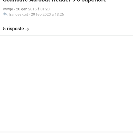
wwge
-
20 gen 2016 à 01:23
franceskoit
-
29 feb 2020 à 13:26
5 risposte