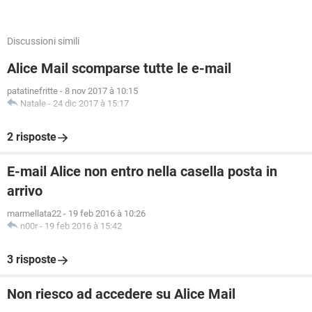
Discussioni simili
Alice Mail scomparse tutte le e-mail
patatinefritte
-
8 nov 2017 à 10:15
Natale
-
24 dic 2017 à 15:17
2 risposte
E-mail Alice non entro nella casella posta in
arrivo
marmellata22
-
19 feb 2016 à 10:26
n00r
-
19 feb 2016 à 15:42
3 risposte
Non riesco ad accedere su Alice Mail