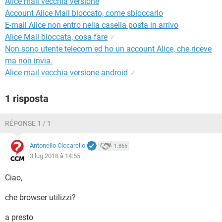
Alice mail vecchia versione
TIKTOK
FACEBOOK
Account Alice Mail bloccato, come sbloccarlo
HARDWARE
E-mail Alice non entro nella casella posta in arrivo
Alice Mail bloccata, cosa fare
✓
Non sono utente telecom ed ho un account Alice, che riceve
ma non invia.
Alice mail vecchia versione android
✓
1 risposta
RÉPONSE 1 / 1
Antonello Ciccarello
1.865
3 lug 2018 à 14:55
Ciao,
che browser utilizzi?
a presto