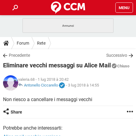
MENU
HOME
COVID-19
GAMING
GUIDE
Forum
Rete
INTRATTENIMENTO
ANDROID
COVID-19
GAMING
DOWNLOAD
Precedente
Successivo
iOS
WINDOWS 10
INTRATTENIMENTO
ANDROID
Eliminare vecchi messaggi su Alice Mail
INSTAGRAM
COVID-19
WHATSAPP
GAMING
Chiuso
FORUM
iOS
WINDOWS 10
TIKTOK
INTRATTENIMENTO
FACEBOOK
ANDROID
valeria.68
- 1 lug 2018 à 20:42
INSTAGRAM
COVID-19
WHATSAPP
GAMING
GLOSSARIO
Antonello Ciccarello
-
3 lug 2018 à 14:55
HARDWARE
iOS
WINDOWS 10
TIKTOK
INTRATTENIMENTO
FACEBOOK
ANDROID
INSTAGRAM
COVID-19
WHATSAPP
GAMING
Non riesco a cancellare i messaggi vecchi
HARDWARE
iOS
WINDOWS 10
TIKTOK
INTRATTENIMENTO
FACEBOOK
ANDROID
Share
INSTAGRAM
WHATSAPP
HARDWARE
iOS
WINDOWS 10
TIKTOK
FACEBOOK
Potrebbe anche interessarti:
INSTAGRAM
WHATSAPP
HARDWARE